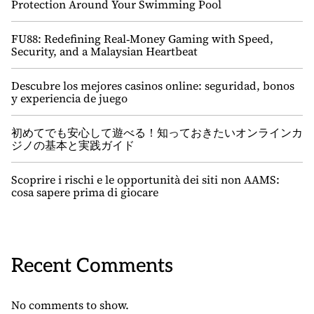
Protection Around Your Swimming Pool
FU88: Redefining Real‑Money Gaming with Speed,
Security, and a Malaysian Heartbeat
Descubre los mejores casinos online: seguridad, bonos
y experiencia de juego
初めてでも安心して遊べる！知っておきたいオンラインカ
ジノの基本と実践ガイド
Scoprire i rischi e le opportunità dei siti non AAMS:
cosa sapere prima di giocare
Recent Comments
No comments to show.