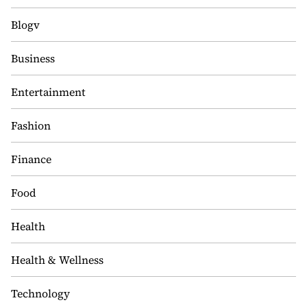
Blogv
Business
Entertainment
Fashion
Finance
Food
Health
Health & Wellness
Technology