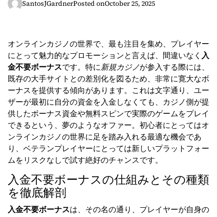
SantosJGardner
Posted on
October 25, 2025
オンラインカジノの世界で、最も注目を集め、プレイヤー
にとって魅力的なプロモーションと言えば、間違いなく
入
金不要ボーナス
です。特に
新規カジノ
が参入する際には、
既存の大手サイトとの差別化を図るため、非常に寛大なボ
ーナスを提供する傾向があります。これは文字通り、ユー
ザーが最初に自分の資金を入金しなくても、カジノ側が提
供したボーナス資金や無料スピンで実際のゲームをプレイ
できるという、夢のようなオファー。初心者にとってはオ
ンラインカジノの世界に足を踏み入れる最適な機会であ
り、ベテランプレイヤーにとっては新しいプラットフォー
ムをリスクなしで試す絶好のチャンスです。
入金不要ボーナスの仕組みとその種類
を徹底解剖
入金不要ボーナス
は、その名の通り、プレイヤーが自身の