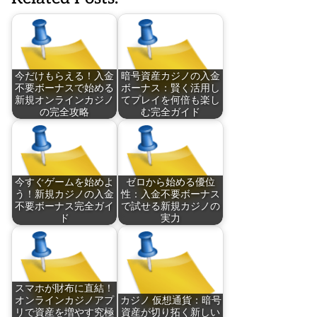
今だけもらえる！入金
暗号資産カジノの入金
不要ボーナスで始める
ボーナス：賢く活用し
新規オンラインカジノ
てプレイを何倍も楽し
の完全攻略
む完全ガイド
今すぐゲームを始めよ
ゼロから始める優位
う！新規カジノの入金
性：入金不要ボーナス
不要ボーナス完全ガイ
で試せる新規カジノの
ド
実力
スマホが財布に直結！
オンラインカジノアプ
カジノ 仮想通貨：暗号
リで資産を増やす究極
資産が切り拓く新しい