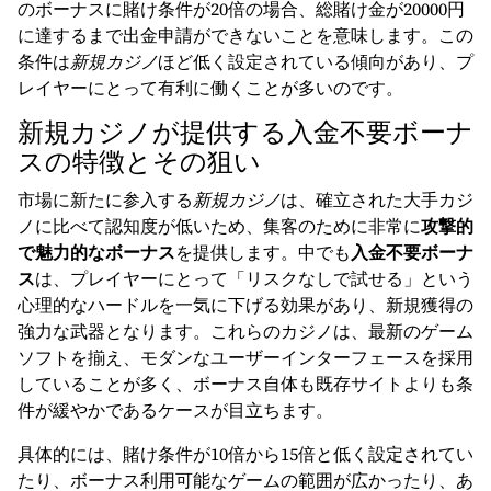
のボーナスに賭け条件が20倍の場合、総賭け金が20000円
に達するまで出金申請ができないことを意味します。この
条件は
新規カジノ
ほど低く設定されている傾向があり、プ
レイヤーにとって有利に働くことが多いのです。
新規カジノが提供する入金不要ボーナ
スの特徴とその狙い
市場に新たに参入する
新規カジノ
は、確立された大手カジ
ノに比べて認知度が低いため、集客のために非常に
攻撃的
で魅力的なボーナス
を提供します。中でも
入金不要ボーナ
ス
は、プレイヤーにとって「リスクなしで試せる」という
心理的なハードルを一気に下げる効果があり、新規獲得の
強力な武器となります。これらのカジノは、最新のゲーム
ソフトを揃え、モダンなユーザーインターフェースを採用
していることが多く、ボーナス自体も既存サイトよりも条
件が緩やかであるケースが目立ちます。
具体的には、賭け条件が10倍から15倍と低く設定されてい
たり、ボーナス利用可能なゲームの範囲が広かったり、あ