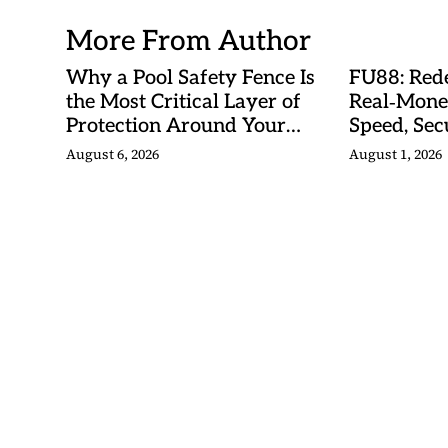
More From Author
Why a Pool Safety Fence Is
FU88: Rede
the Most Critical Layer of
Real‑Mone
Protection Around Your
Speed, Sec
Swimming Pool
Malaysian
August 6, 2026
August 1, 2026