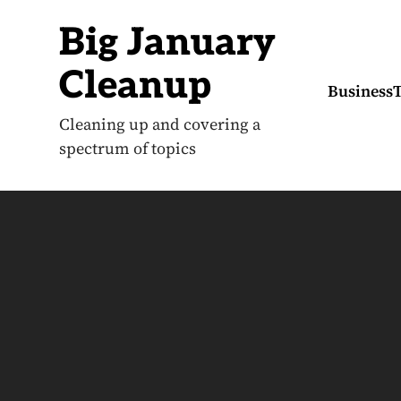
S
k
Big January
i
p
t
Cleanup
o
Business
c
o
Cleaning up and covering a
n
spectrum of topics
t
e
n
t