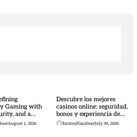
fining
Descubre los mejores
y Gaming with
casinos online: seguridad,
urity, and a
bonos y experiencia de
 Heartbeat
juego
dner
August 1, 2026
SantosJGardner
July 30, 2026