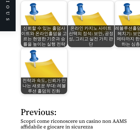
PREVIOUS
신뢰할 수 있는 홀덤사
온라인 카지노 사이트
레볼루션홀덤
이트와 온라인홀덤을 고
선택의 정석: 보안, 공정
헤치기: 보안
르는 현명한 기준과 승
성, 그리고 실전 가치 판
메타까지 한
률을 높이는 실행 전략
단
하는 심층
전략과 속도, 신뢰가 만
나는 새로운 무대: 레볼
루션 홀덤의 진화
Previous:
P
o
Scopri come riconoscere un casino non AAMS
s
affidabile e giocare in sicurezza
t