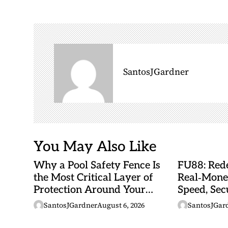
n
a
v
i
g
SantosJGardner
a
t
i
o
n
You May Also Like
Why a Pool Safety Fence Is
FU88: Rede
the Most Critical Layer of
Real‑Mone
Protection Around Your
Speed, Sec
Swimming Pool
Malaysian
SantosJGardner
August 6, 2026
SantosJGar