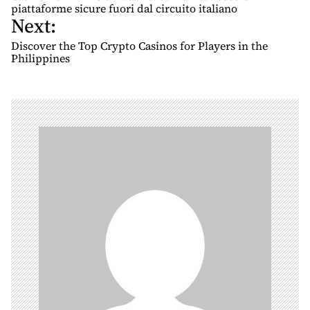
s
piattaforme sicure fuori dal circuito italiano
Next:
t
n
Discover the Top Crypto Casinos for Players in the
Philippines
a
v
i
g
a
t
i
o
n