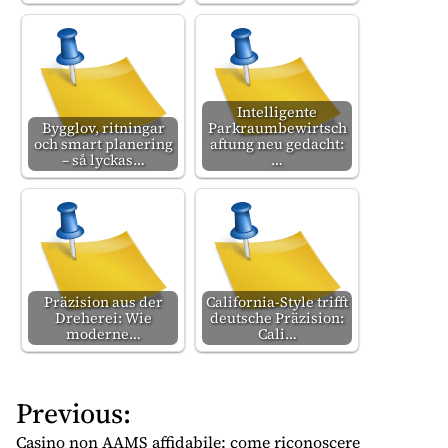
Intelligente
Bygglov, ritningar
Parkraumbewirtsch
och smart planering
aftung neu gedacht:
– så lyckas…
…
Präzision aus der
California-Style trifft
Dreherei: Wie
deutsche Präzision:
moderne…
Cali…
Previous:
P
o
Casino non AAMS affidabile: come riconoscere