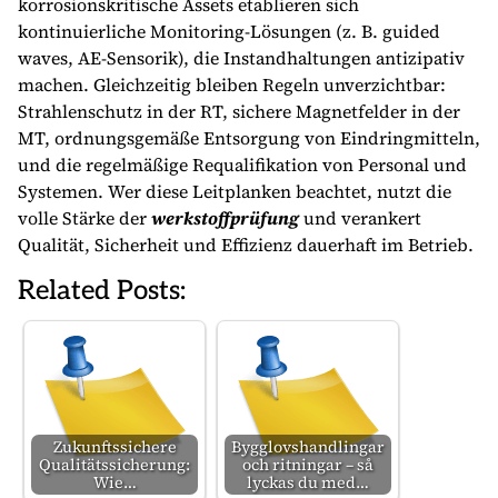
korrosionskritische Assets etablieren sich
kontinuierliche Monitoring-Lösungen (z. B. guided
waves, AE-Sensorik), die Instandhaltungen antizipativ
machen. Gleichzeitig bleiben Regeln unverzichtbar:
Strahlenschutz in der RT, sichere Magnetfelder in der
MT, ordnungsgemäße Entsorgung von Eindringmitteln,
und die regelmäßige Requalifikation von Personal und
Systemen. Wer diese Leitplanken beachtet, nutzt die
volle Stärke der
werkstoffprüfung
und verankert
Qualität, Sicherheit und Effizienz dauerhaft im Betrieb.
Related Posts:
Zukunftssichere
Bygglovshandlingar
Qualitätssicherung:
och ritningar – så
Wie…
lyckas du med…