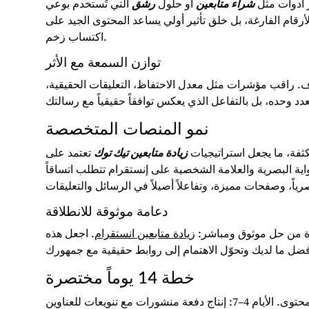
ر أدوات مثل
شراء متابعين
أو حلول
رشق
التي تُستخدم بوعي
أرقام الفارغة، بل خلق تأثير أولي يساعد المحتوى الجيد على
اكتساب زخم.
توازن السمعة مع الأثر
ف. راقب مؤشرات مثل معدل الاحتفاظ، التعليقات الحقيقية
نمو المنصات المتخصصة
كثفة، ما يجعل استراتيجيات
زيادة متابعين تيك توك
تعتمد على
ية البصرية والعلامة الشخصية على إنستقرام تتطلب اتساقاً
دعامة موثوقة للانطلاقة
ادة من حل موثوق ومباشر
زيادة متابعين انستقرام
. اجعل هذه
خطة 14 يوماً مختصرة
الأيام 1–3: تدقيق المحتوى والهوية البصرية، تحديد الركائز الثلاث للمحتوى. الأيام 4–7: إنتاج دفعة منشورات مع تنويعات للعناوين