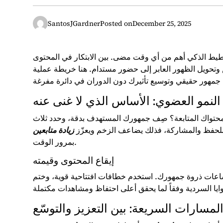
SantosJGardner
Posted on
December 25, 2025
خطيط الذكي أهم من أي وقت مضى. بين الابتكار في المحتوى
وتحويل الظهور العابر إلى حضور مستدام. هنا خريطة عملية
النمو العضوي: الأساس الذي لا غنى عنه
محتواك المتابعة؟ صِف جمهورك المستهدف بدقة، وحدد ثلاث
للحفظ والمشاركة، فذلك يضاعف الزخم ويعزّز
زيادة متابعين
بمرور الوقت.
إيقاع المحتوى وقيمته
ي ساعات ذروة جمهورك. استخدم خطافات افتتاحية قوية، وختم
لمسارات السريعة: بين التعزيز والتوسّع