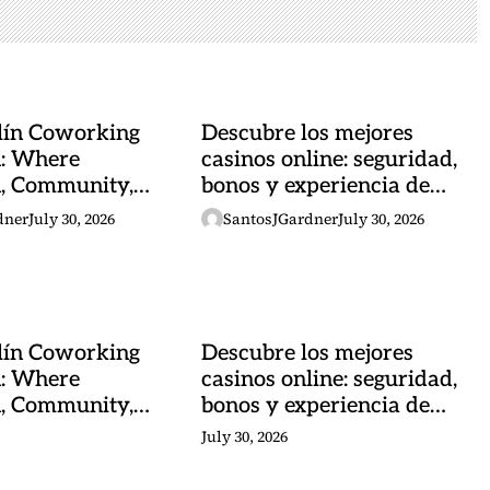
lín Coworking
Descubre los mejores
n: Where
casinos online: seguridad,
n, Community,
bonos y experiencia de
al Energy
juego
dner
July 30, 2026
SantosJGardner
July 30, 2026
lín Coworking
Descubre los mejores
n: Where
casinos online: seguridad,
n, Community,
bonos y experiencia de
al Energy
juego
July 30, 2026