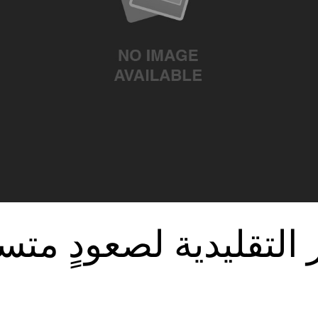
التقليدية لصعودٍ مت