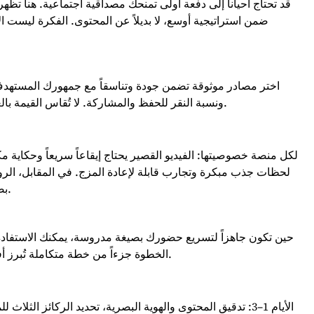
قد تحتاج أحياناً إلى دفعة أولى تمنحك مصداقية اجتماعية. هنا تظه
ضمن استراتيجية أوسع، لا بديلاً عن المحتوى. الفكرة ليست ال
اختر مصادر موثوقة تضمن جودة وتناسقاً مع جمهورك المستهد،
ونسبة النقر للحفظ والمشاركة. لا تُقاس القيمة بالعدد وحده، بل بالتفاعل الذي يعكس توافقاً حقيقياً مع رسالتك.
لكل منصة خصوصيتها: الفيديو القصير يحتاج إيقاعاً سريعاً وحكاية م
لحظات جذب مبكرة وتجارب قابلة لإعادة المزج. في المقابل، الروا
بصرياً، وصفحات مميزة، وتفاعلاً أصيلاً في الرسائل والتعليقات.
حين تكون جاهزاً لتسريع حضورك بصيغة مدروسة، يمكنك الاستف:
الخطوة جزءاً من خطة متكاملة تُبرز أفضل ما لديك وتحوّل الاهتمام إلى روابط حقيقية مع جمهورك.