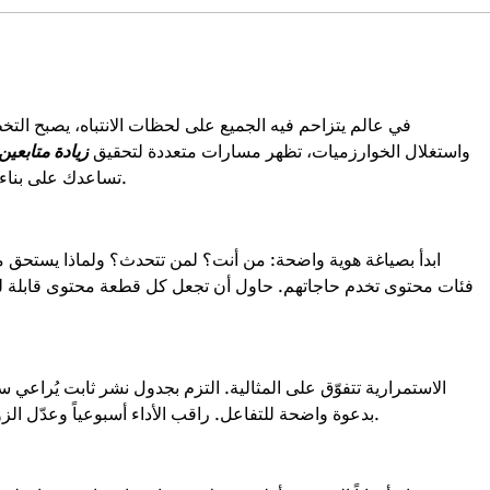
في عالم يتزاحم فيه الجميع على لحظات الانتباه، يصبح الت
واستغلال الخوارزميات، تظهر مسارات متعددة لتحقيق
زيادة متابعين
تساعدك على بناء جمهور حقيقي وتوسيع تأثيرك دون الدوران في دائرة مفرغة.
ابدأ بصياغة هوية واضحة: من أنت؟ لمن تتحدث؟ ولماذا يستحق 
فئات محتوى تخدم حاجاتهم. حاول أن تجعل كل قطعة محتوى قابلة 
الاستمرارية تتفوّق على المثالية. التزم بجدول نشر ثابت يُراع
بدعوة واضحة للتفاعل. راقب الأداء أسبوعياً وعدّل الزوايا السردية وفقاً لما يحقق أعلى احتفاظ ومشاهدات مكتملة.
ا