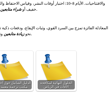
والافتتاحيات. الأيام 8–10: اختبار أوقات النشر، وقياس الاحتفاظ والمشاركة. الأيام 11–14: تعزيز مدروس وفق أهدافك بين
محسوب، ثم إعادة ضبط خوارزمية المحتوى بناءً على النتائج.
خفيف أو
شراء متابعين
المعادلة الفائزة تمزج بين السرد القوي، وثبات الإيقاع، ودفعات ذكية 
وتحويل كل ظهور إلى فرصة تعمّق حضورك وتوسّع أثر علامتك.
نحو
زيادة متابعين
الحلول النهائية لمكافحة
الدليل الشامل حول اخت
الآفات في الرياض
مكتب ترجمة معتمدة