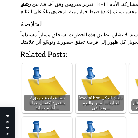
رشق
الخلاصة
تسند الانتشار. بتطبيق هذه الخطوات، ستخلق مساراً مستداماً
Related Posts:
kooralive: دليلك الذكي
حماية دائمة وبريق لا
يار
لمباريات أمس واليوم
يختفي: اكتشف مزايا
وغداً في…
أفلام حماية…