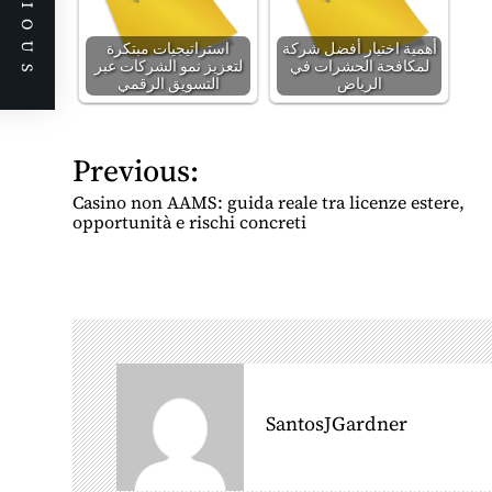
PREVIOUS
أهمية اختيار أفضل شركة
استراتيجيات مبتكرة
لمكافحة الحشرات في
لتعزيز نمو الشركات عبر
الرياض
التسويق الرقمي
Previous:
P
o
Casino non AAMS: guida reale tra licenze estere,
s
opportunità e rischi concreti
t
n
a
v
i
g
SantosJGardner
a
t