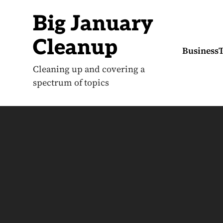
S
k
Big January
i
p
t
Cleanup
o
Business
c
o
Cleaning up and covering a
n
spectrum of topics
t
e
n
t