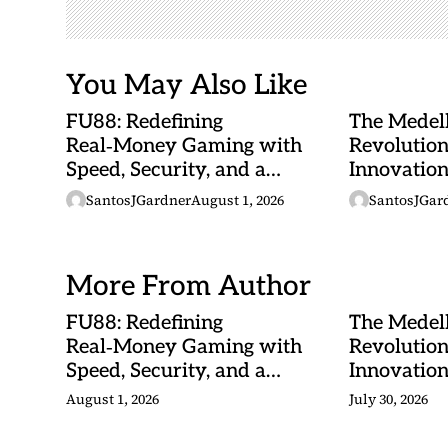
i
o
n
You May Also Like
FU88: Redefining
The Medel
Real‑Money Gaming with
Revolutio
Speed, Security, and a
Innovatio
Malaysian Heartbeat
and Tropic
SantosJGardner
August 1, 2026
SantosJGar
Converge
More From Author
FU88: Redefining
The Medel
Real‑Money Gaming with
Revolutio
Speed, Security, and a
Innovatio
Malaysian Heartbeat
and Tropic
August 1, 2026
July 30, 2026
Converge