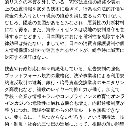
的リスクの本質を外している。VPNは通信の経路や表示
上の位置情報を変える技術に過ぎず、行為地の法的評価や
資金の出入りという現実の痕跡を消し去るものではない。
むしろ、隠蔽の意図があるとみなされ、悪質性の判断材料
になり得る。また、海外ライセンスは現地の規制遵守を意
味するにとどまり、日本国内における
違法
性を免除する法
律効果は持たない。ましてや、日本の消費者保護規制や個
人情報保護の枠外で運営されるサイトが、紛争時に誠実に
対応する保証はない。
捜査や行政対応は年々精緻化している。広告規制の強化、
プラットフォーム規約の厳格化、決済事業者による利用規
約違反取引の遮断、銀行・暗号資産交換業者のモニタリン
グ高度化など、複数のレイヤーで抑止力が働く。加えて、
学校・企業が情報モラルやコンプライアンス教育で
オンラ
インカジノ
の危険性に触れる機会も増え、内部通報制度が
整うにつれ、職場や家庭からの発覚ルートも無視できな
い。要するに、「見つからないだろう」という期待は、技
術・制度・社会の三つ巴の進展によって、根拠の薄い願望