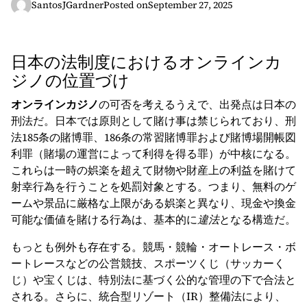
SantosJGardner
Posted on
September 27, 2025
日本の法制度におけるオンラインカ
ジノの位置づけ
オンラインカジノ
の可否を考えるうえで、出発点は日本の
刑法だ。日本では原則として賭け事は禁じられており、刑
法185条の賭博罪、186条の常習賭博罪および賭博場開帳図
利罪（賭場の運営によって利得を得る罪）が中核になる。
これらは一時の娯楽を超えて財物や財産上の利益を賭けて
射幸行為を行うことを処罰対象とする。つまり、無料のゲ
ームや景品に厳格な上限がある娯楽と異なり、現金や換金
可能な価値を賭ける行為は、基本的に
違法
となる構造だ。
もっとも例外も存在する。競馬・競輪・オートレース・ボ
ートレースなどの公営競技、スポーツくじ（サッカーく
じ）や宝くじは、特別法に基づく公的な管理の下で合法と
される。さらに、統合型リゾート（IR）整備法により、