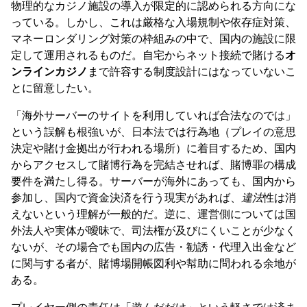
物理的なカジノ施設の導入が限定的に認められる方向にな
っている。しかし、これは厳格な入場規制や依存症対策、
マネーロンダリング対策の枠組みの中で、国内の施設に限
定して運用されるものだ。自宅からネット接続で賭ける
オ
ンラインカジノ
まで許容する制度設計にはなっていないこ
とに留意したい。
「海外サーバーのサイトを利用していれば合法なのでは」
という誤解も根強いが、日本法では行為地（プレイの意思
決定や賭け金拠出が行われる場所）に着目するため、国内
からアクセスして賭博行為を完結させれば、賭博罪の構成
要件を満たし得る。サーバーが海外にあっても、国内から
参加し、国内で資金決済を行う現実があれば、
違法
性は消
えないという理解が一般的だ。逆に、運営側については国
外法人や実体が曖昧で、司法権が及びにくいことが少なく
ないが、その場合でも国内の広告・勧誘・代理入出金など
に関与する者が、賭博場開帳図利や幇助に問われる余地が
ある。