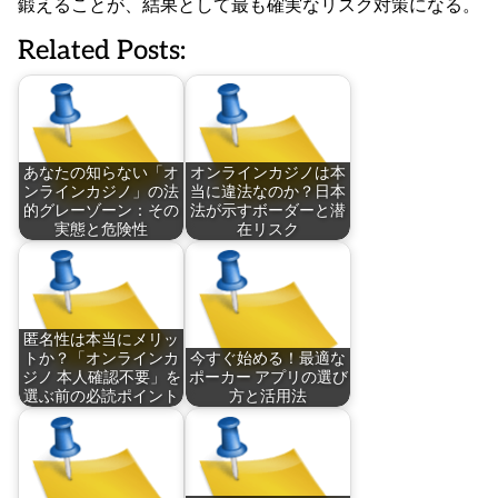
鍛えることが、結果として最も確実なリスク対策になる。
Related Posts:
あなたの知らない「オ
オンラインカジノは本
ンラインカジノ」の法
当に違法なのか？日本
的グレーゾーン：その
法が示すボーダーと潜
実態と危険性
在リスク
匿名性は本当にメリッ
トか？「オンラインカ
今すぐ始める！最適な
ジノ 本人確認不要」を
ポーカー アプリの選び
選ぶ前の必読ポイント
方と活用法