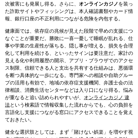
次被害にも発展し得る。さらに、
オンラインカジノ
を装っ
た詐欺サイトやフィッシングは、本人確認書類やカード情
報、銀行口座の不正利用につながる危険を内包する。
健康面では、依存症の兆候が見えた段階で早めの支援につ
なぐことが重要だ。勝敗に一喜一憂して睡眠が乱れる、仕
事や学業の生産性が落ちる、隠し事が増える、損失を合理
化して利用を続ける、といったサインは要注意だ。家計の
見える化や利用履歴の開示、アプリ・ブラウザでのアクセ
ス制限、信頼できる人と支出を共有する仕組みは、悪循環
を断つ具体的な一歩になる。専門家への相談や自助グルー
プの活用も有効で、地域の依存症支援機関、弁護士会の法
律相談、消費生活センターなどは入り口になり得る。悩み
が重なると追い詰められやすいが、
オンラインカジノ 違
法
という検索語で情報収集した流れからでも、心の負担を
言語化し支援につながる窓口にアクセスできることを覚え
ておきたい。
健全な選択肢としては、まず「賭けない娯楽」を増やす視