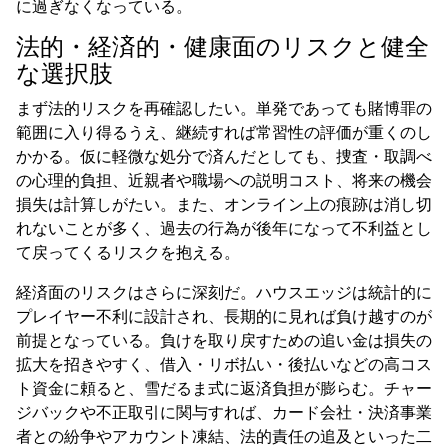
に過ぎなくなっている。
法的・経済的・健康面のリスクと健全
な選択肢
まず法的リスクを再確認したい。単発であっても賭博罪の
範囲に入り得るうえ、継続すれば常習性の評価が重くのし
かかる。仮に軽微な処分で済んだとしても、捜査・取調べ
の心理的負担、近親者や職場への説明コスト、将来の機会
損失は計算しがたい。また、オンライン上の痕跡は消し切
れないことが多く、過去の行為が後年になって不利益とし
て戻ってくるリスクを抱える。
経済面のリスクはさらに深刻だ。ハウスエッジは統計的に
プレイヤー不利に設計され、長期的に見れば負け越すのが
前提となっている。負けを取り戻すための追い金は損失の
拡大を招きやすく、借入・リボ払い・後払いなどの高コス
ト資金に頼ると、雪だるま式に返済負担が膨らむ。チャー
ジバックや不正取引に関与すれば、カード会社・決済事業
者との紛争やアカウント凍結、法的責任の追及といった二