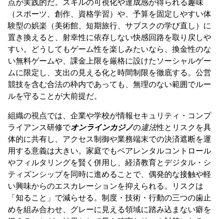
点が実践的だ。スキルの可視化や達成感が得られる趣味
（スポーツ、創作、資格学習）や、予算を固定しやすい体
験型の娯楽（美術館、短期旅行、サブスクの学び直し）に
置き換えると、射幸性に依存しない快感回路を取り戻しや
すい。どうしてもゲーム性を楽しみたいなら、換金性のな
い無料ゲームや、課金上限を厳格に設けたソーシャルゲー
ムに限定し、支出の見える化と時間制限を徹底する。公営
競技を含む合法の枠内であっても、無理のない範囲でルー
ルを守ることが大前提だ。
組織の視点では、企業や学校が情報セキュリティ・コンプ
ライアンス研修で
オンラインカジノ
の
違法
性とリスクを具
体的に共有し、アクセス制御や業務端末での決済遮断を運
用する意義は大きい。家庭でもペアレンタルコントロール
やフィルタリングを賢く併用し、経済教育とデジタル・シ
ティズンシップを同時に進めることで、偶発的な接触や軽
い興味からのエスカレーションを抑えられる。リスクは
「知ること」で減らせる。制度・技術・行動の三つの歯止
めを組み合わせ、グレーに見える領域に踏み込まない癖を