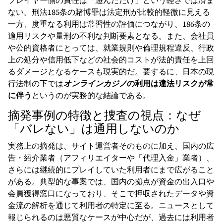
プレイヤー側の責任は「遊んだだけ」という軽さでは済ま
ない。刑法185条の賭博罪は法定刑が比較的軽微に見える
一方、度重なる利用は常習性の評価につながり、186条の
適用リスクや量刑の不利な判断要素となる。また、会社員
や公的資格者にとっては、就業規則や倫理規程違反、行政
上の処分や信用低下などの社会的コストが法的責任を上回
るダメージとなるケースも現実的だ。要するに、日本の現
行法制の下では
オンラインカジノ
の利用は違法リスクが常
に伴う
というのが実務的な結論である。
摘発事例の特徴と捜査の視点：なぜ
「バレない」は通用しないのか
実務上の摘発は、サイト運営者そのものに加え、国内の広
告・紹介業者（アフィリエイターや「代理入金」業者）、
さらには継続的にプレイしていた利用者にまで広がること
がある。典型的な事案では、国内の拠点が資金の出入口や
会員獲得窓口になっており、そこで押収されたデータや資
金流の解析を通じて利用者の特定に至る。ニュースとして
報じられるのは悪質なケースが中心だが、過去には利用者