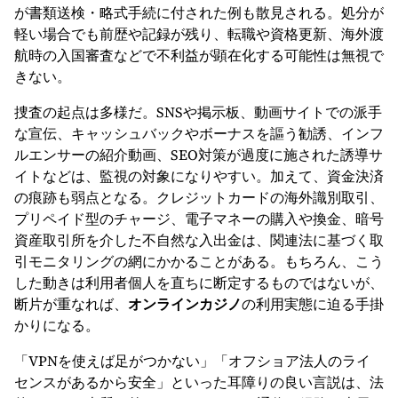
が書類送検・略式手続に付された例も散見される。処分が
軽い場合でも前歴や記録が残り、転職や資格更新、海外渡
航時の入国審査などで不利益が顕在化する可能性は無視で
きない。
捜査の起点は多様だ。SNSや掲示板、動画サイトでの派手
な宣伝、キャッシュバックやボーナスを謳う勧誘、インフ
ルエンサーの紹介動画、SEO対策が過度に施された誘導サ
イトなどは、監視の対象になりやすい。加えて、資金決済
の痕跡も弱点となる。クレジットカードの海外識別取引、
プリペイド型のチャージ、電子マネーの購入や換金、暗号
資産取引所を介した不自然な入出金は、関連法に基づく取
引モニタリングの網にかかることがある。もちろん、こう
した動きは利用者個人を直ちに断定するものではないが、
断片が重なれば、
オンラインカジノ
の利用実態に迫る手掛
かりになる。
「VPNを使えば足がつかない」「オフショア法人のライ
センスがあるから安全」といった耳障りの良い言説は、法