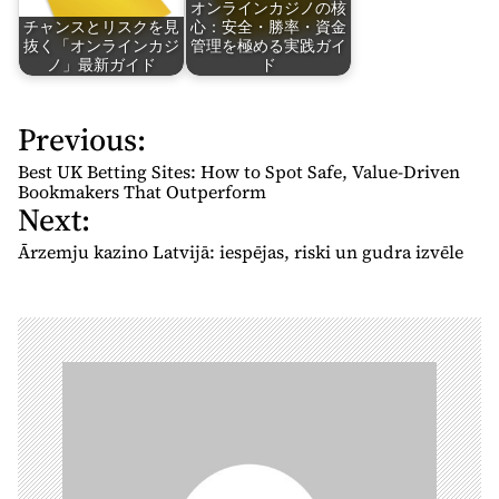
オンラインカジノの核
チャンスとリスクを見
心：安全・勝率・資金
抜く「オンラインカジ
管理を極める実践ガイ
ノ」最新ガイド
ド
Previous:
P
o
Best UK Betting Sites: How to Spot Safe, Value-Driven
s
Bookmakers That Outperform
Next:
t
n
Ārzemju kazino Latvijā: iespējas, riski un gudra izvēle
a
v
i
g
a
t
i
o