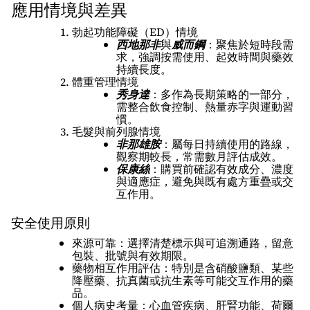
應用情境與差異
勃起功能障礙（ED）情境
西地那非
與
威而鋼
：聚焦於短時段需
求，強調按需使用、起效時間與藥效
持續長度。
體重管理情境
秀身達
：多作為長期策略的一部分，
需整合飲食控制、熱量赤字與運動習
慣。
毛髮與前列腺情境
非那雄胺
：屬每日持續使用的路線，
觀察期較長，常需數月評估成效。
保康絲
：購買前確認有效成分、濃度
與適應症，避免與既有處方重疊或交
互作用。
安全使用原則
來源可靠：選擇清楚標示與可追溯通路，留意
包裝、批號與有效期限。
藥物相互作用評估：特別是含硝酸鹽類、某些
降壓藥、抗真菌或抗生素等可能交互作用的藥
品。
個人病史考量：心血管疾病、肝腎功能、荷爾