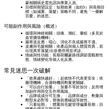
蒙相關病史需先諮詢專業人員。
目標與期望設定：短期效果（如ED）與長期目
標（如減重、落髮）策略不同，避免「一藥解
百憂」的迷思。
可能副作用與風險（概述）
循環與神經相關：頭痛、潮紅、暈眩（多見於
血管擴張機轉）。
腸胃道反應：噁心、消化不良或腸胃不適。
皮膚與毛髮相關：依產品與個人體質而異，若
出現異常落髮/出疹應停用並求診。
情緒與性功能：長期荷爾蒙路徑調節需觀察性
慾、情緒變化等個人化反應。
常見迷思一次破解
「效果越快越好」：起效快不代表更安全；依
藥理機轉，合適時機與劑量更關鍵。
「可以自行加量」：加量不等於加分，反而增
加副作用與交互作用風險。
「品牌或成分可互換」：品牌與成分、劑量與
劑型未必對等，替換前應確認等效性。
「只看短期」：體重與毛髮管理偏重長期；目
標應合理並定期追蹤。