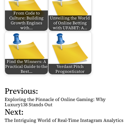
From Code to
Culture: Building
Unveiling the World
Growth Engines
of Online Betting
with…
with UFABET: A…
Find the Winners: A
Practical Guide to the
Verdant Pitch
Best…
Prognosticator
Previous:
P
o
Exploring the Pinnacle of Online Gaming: Why
s
Luxury138 Stands Out
Next:
t
n
The Intriguing World of Real-Time Instagram Analytics
a