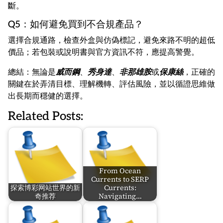
斷。
Q5：如何避免買到不合規產品？
選擇合規通路，檢查外盒與仿偽標記，避免來路不明的超低
價品；若包裝或說明書與官方資訊不符，應提高警覺。
總結：無論是
威而鋼
、
秀身達
、
非那雄胺
或
保康絲
，正確的
關鍵在於弄清目標、理解機轉、評估風險，並以循證思維做
出長期而穩健的選擇。
Related Posts:
From Ocean
Currents to SERP
探索博彩网站世界的新
Currents:
奇推荐
Navigating…