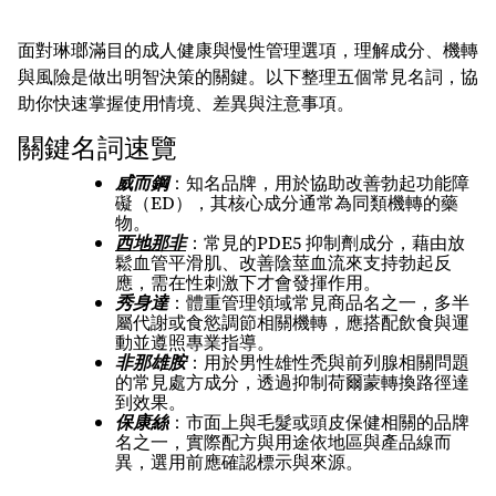
面對琳瑯滿目的成人健康與慢性管理選項，理解成分、機轉
與風險是做出明智決策的關鍵。以下整理五個常見名詞，協
助你快速掌握使用情境、差異與注意事項。
關鍵名詞速覽
威而鋼
：知名品牌，用於協助改善勃起功能障
礙（ED），其核心成分通常為同類機轉的藥
物。
西地那非
：常見的PDE5 抑制劑成分，藉由放
鬆血管平滑肌、改善陰莖血流來支持勃起反
應，需在性刺激下才會發揮作用。
秀身達
：體重管理領域常見商品名之一，多半
屬代謝或食慾調節相關機轉，應搭配飲食與運
動並遵照專業指導。
非那雄胺
：用於男性雄性禿與前列腺相關問題
的常見處方成分，透過抑制荷爾蒙轉換路徑達
到效果。
保康絲
：市面上與毛髮或頭皮保健相關的品牌
名之一，實際配方與用途依地區與產品線而
異，選用前應確認標示與來源。