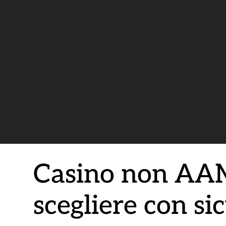
Casino non AAMS
scegliere con si