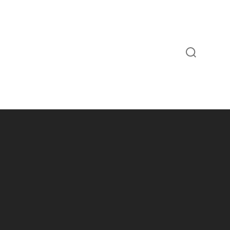
S
e
a
r
c
h