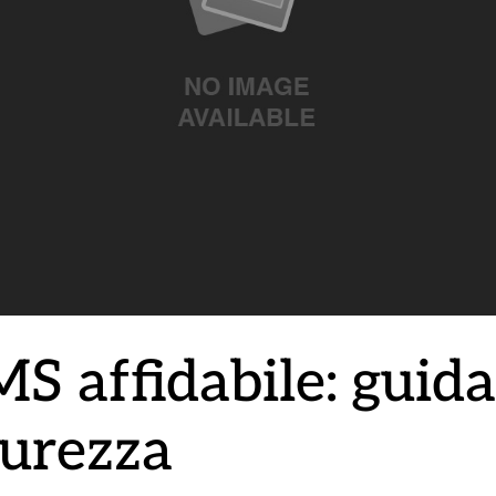
 affidabile: guida
curezza