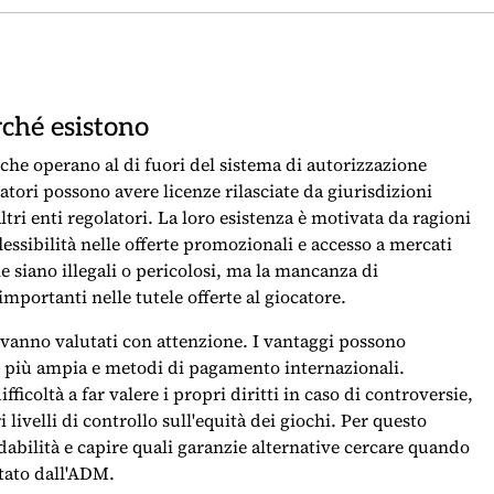
ché esistono
che operano al di fuori del sistema di autorizzazione
tori possono avere licenze rilasciate da giurisdizioni
tri enti regolatori. La loro esistenza è motivata da ragioni
flessibilità nelle offerte promozionali e accesso a mercati
siano illegali o pericolosi, ma la mancanza di
portanti nelle tutele offerte al giocatore.
o vanno valutati con attenzione. I vantaggi possono
 più ampia e metodi di pagamento internazionali.
ficoltà a far valere i propri diritti in caso di controversie,
 livelli di controllo sull'equità dei giochi. Per questo
idabilità e capire quali garanzie alternative cercare quando
tato dall'ADM.