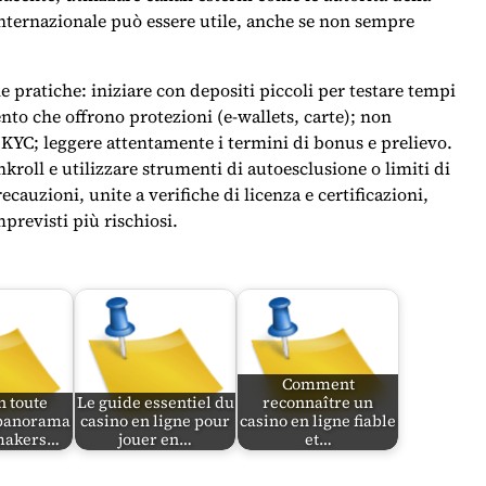
internazionale può essere utile, anche se non sempre
e pratiche: iniziare con depositi piccoli per testare tempi
nto che offrono protezioni (e-wallets, carte); non
er KYC; leggere attentamente i termini di bonus e prelievo.
roll e utilizzare strumenti di autoesclusione o limiti di
cauzioni, unite a verifiche di licenza e certificazioni,
mprevisti più rischiosi.
Comment
n toute
Le guide essentiel du
reconnaître un
 panorama
casino en ligne pour
casino en ligne fiable
makers…
jouer en…
et…