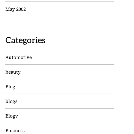
May 2002
Categories
Automotive
beauty
Blog
blogs
Blogv
Business