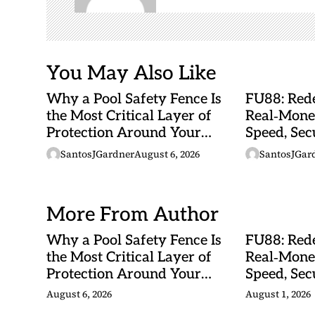
i
o
n
You May Also Like
Why a Pool Safety Fence Is
FU88: Rede
the Most Critical Layer of
Real‑Mone
Protection Around Your
Speed, Sec
Swimming Pool
Malaysian
SantosJGardner
August 6, 2026
SantosJGar
More From Author
Why a Pool Safety Fence Is
FU88: Rede
the Most Critical Layer of
Real‑Mone
Protection Around Your
Speed, Sec
Swimming Pool
Malaysian
August 6, 2026
August 1, 2026