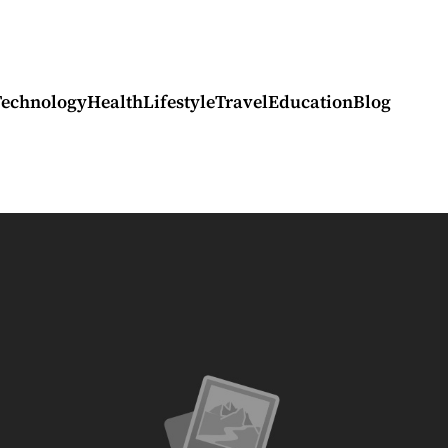
Technology
Health
Lifestyle
Travel
Education
Blog