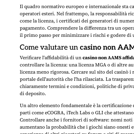
Il quadro normativo europeo e internazionale sta cam
operatori esteri. Nel frattempo, la responsabilità ri
come la licenza, i certificati dei generatori di nume
pagamento. Comprendere la differenza tra un oper
il primo passo per minimizzare i rischi e godere di 
Come valutare un
casino non AAM
Verificare l'affidabilità di un
casino non AAMS affid
controllare la licenza: una licenza MGA o di altre a
licenza meno rigorosa. Cercare sul sito del casinò i ri
portale dell'autorità che l'ha rilasciata. La traspare
chiaramente termini e condizioni, politiche di priva
di deposito.
Un altro elemento fondamentale è la certificazione de
parti come eCOGRA, iTech Labs o GLI che attestano 
Controllare anche i fornitori di software: nomi no
aumentano la probabilità che i giochi siano onesti e