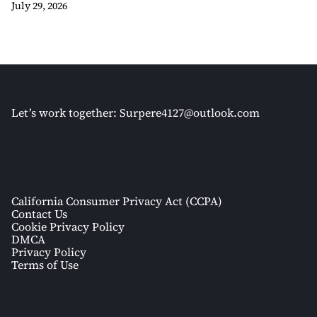
July 29, 2026
Let’s work together:
Surpere4127@outlook.com
California Consumer Privacy Act (CCPA)
Contact Us
Cookie Privacy Policy
DMCA
Privacy Policy
Terms of Use