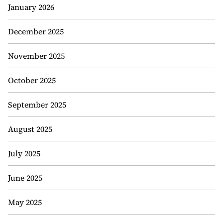
January 2026
December 2025
November 2025
October 2025
September 2025
August 2025
July 2025
June 2025
May 2025