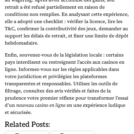
retrait a été refusé partiellement en raison de
conditions non remplies. En analysant cette expérience,
elle a adopté une checklist : vérifier la licence, lire les
T&C, confirmer la contributivité des jeux, demander au
support les délais de retrait, et fixer une limite de dépôt
hebdomadaire.
Enfin, souvenez-vous de la législation locale : certains
pays interdisent ou restreignent l’accès aux casinos en
ligne. Informez-vous sur les règles applicables dans
votre juridiction et privilégiez les plateformes
transparentes et responsables. Utilisez les outils de
filtrage, consultez des avis vérifiés et faites de la
prudence votre premier réflexe pour transformer l’essai
d’un
nouveau casino en ligne
en une expérience ludique
et sécurisée.
Related Posts: