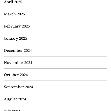
April 2025
March 2025
February 2025
January 2025
December 2024
November 2024
October 2024
September 2024
August 2024