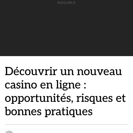
Découvrir un nouveau
casino en ligne :
opportunités, risques et
bonnes pratiques