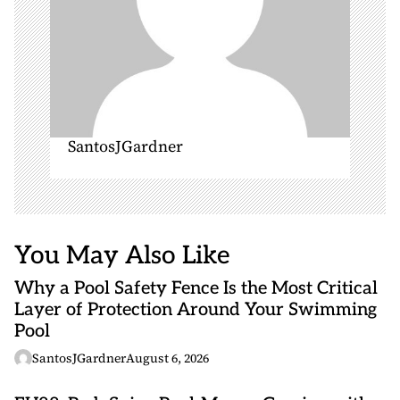
SantosJGardner
You May Also Like
Why a Pool Safety Fence Is the Most Critical
Layer of Protection Around Your Swimming
Pool
SantosJGardner
August 6, 2026