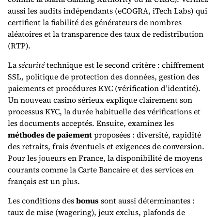
aussi les audits indépendants (eCOGRA, iTech Labs) qui
certifient la fiabilité des générateurs de nombres
aléatoires et la transparence des taux de redistribution
(RTP).
La
sécurité
technique est le second critère : chiffrement
SSL, politique de protection des données, gestion des
paiements et procédures KYC (vérification d’identité).
Un nouveau casino sérieux explique clairement son
processus KYC, la durée habituelle des vérifications et
les documents acceptés. Ensuite, examinez les
méthodes de paiement
proposées : diversité, rapidité
des retraits, frais éventuels et exigences de conversion.
Pour les joueurs en France, la disponibilité de moyens
courants comme la Carte Bancaire et des services en
français est un plus.
Les conditions des
bonus
sont aussi déterminantes :
taux de mise (wagering), jeux exclus, plafonds de