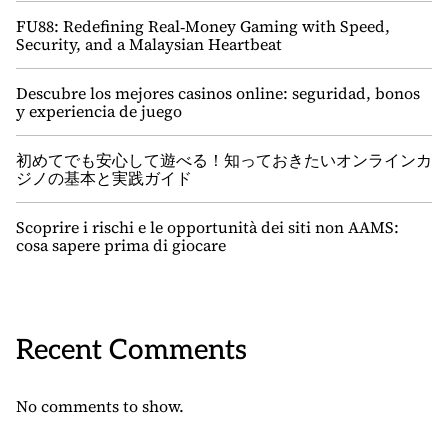
FU88: Redefining Real‑Money Gaming with Speed,
Security, and a Malaysian Heartbeat
Descubre los mejores casinos online: seguridad, bonos
y experiencia de juego
初めてでも安心して遊べる！知っておきたいオンラインカ
ジノの基本と実践ガイド
Scoprire i rischi e le opportunità dei siti non AAMS:
cosa sapere prima di giocare
Recent Comments
No comments to show.