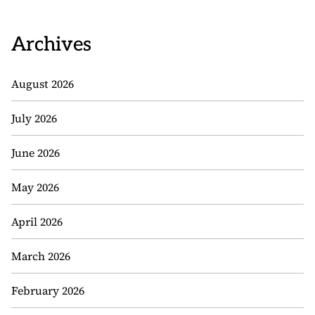
Archives
August 2026
July 2026
June 2026
May 2026
April 2026
March 2026
February 2026