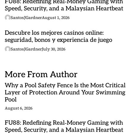
FU88: Redefining Real‑Money Gaming with
Speed, Security, and a Malaysian Heartbeat
SantosJGardner
August 1, 2026
Descubre los mejores casinos online:
seguridad, bonos y experiencia de juego
SantosJGardner
July 30, 2026
More From Author
Why a Pool Safety Fence Is the Most Critical
Layer of Protection Around Your Swimming
Pool
August 6, 2026
FU88: Redefining Real‑Money Gaming with
Speed, Security, and a Malaysian Heartbeat