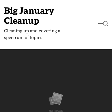
S
k
Big January
i
p
Cleanup
t
M
S
o
e
e
c
Cleaning up and covering a
n
a
o
u
r
spectrum of topics
n
c
t
h
e
n
t