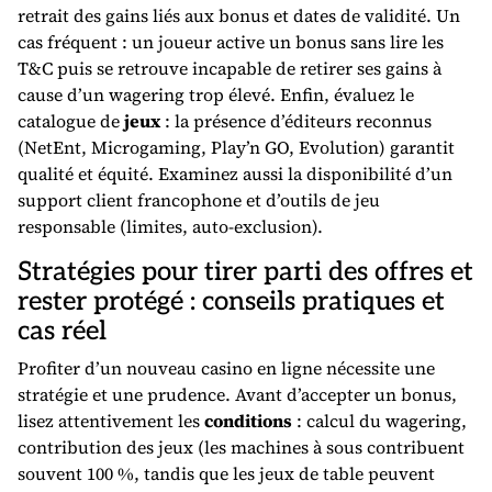
retrait des gains liés aux bonus et dates de validité. Un
cas fréquent : un joueur active un bonus sans lire les
T&C puis se retrouve incapable de retirer ses gains à
cause d’un wagering trop élevé. Enfin, évaluez le
catalogue de
jeux
: la présence d’éditeurs reconnus
(NetEnt, Microgaming, Play’n GO, Evolution) garantit
qualité et équité. Examinez aussi la disponibilité d’un
support client francophone et d’outils de jeu
responsable (limites, auto-exclusion).
Stratégies pour tirer parti des offres et
rester protégé : conseils pratiques et
cas réel
Profiter d’un nouveau casino en ligne nécessite une
stratégie et une prudence. Avant d’accepter un bonus,
lisez attentivement les
conditions
: calcul du wagering,
contribution des jeux (les machines à sous contribuent
souvent 100 %, tandis que les jeux de table peuvent