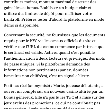
contribuer moins), montant maximal de retrait des
gains liés au bonus. Établissez un budget clair et
utilisez des limites de dépôt pour maîtriser votre
bankroll. Préférez tester d’abord la plateforme en mode
démo si disponible.
Concernant la sécurité, ne fournissez que les documents
requis pour le KYC via les canaux officiels du site et
vérifiez que l’URL du casino commence par https et que
le certificat est valide. Activez quand c’est possible
l’authentification à deux facteurs et privilégiez des mots
de passe uniques. Si la plateforme demande des
informations non pertinentes (par ex. données
bancaires non chiffrées), c’est un signal d’alerte.
Petit cas réel (anonymisé) : Marie, joueuse débutante, a
ouvert un compte sur un nouveau casino attirée par un
bonus généreux. Elle n’a pas lu les T&C et a misé sur des
jeux exclus des promotions, ce qui ne contribuait pas
au wagering. Après avoir accumulé des gains, son