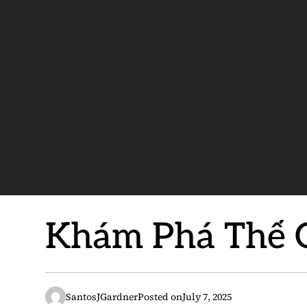
Khám Phá Thế G
SantosJGardner
Posted on
July 7, 2025