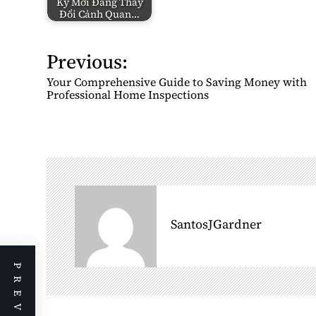
Kỷ Mới Đang Thay
Đổi Cảnh Quan…
Previous:
P
o
Your Comprehensive Guide to Saving Money with
s
Professional Home Inspections
t
n
a
v
i
g
SantosJGardner
a
t
i
o
n