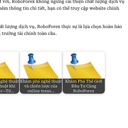
t vời, RoboForex không ngừng cải thiện chất lượng dịch vụ
êm thông tin chi tiết, bạn có thể truy cập website chính
ất lượng dịch vụ, RoboForex thực sự là lựa chọn hoàn hảo
 trường tài chính toàn cầu.
ghệ thuật
Khám phá nghệ thuật
Khám Phá Thế Giới
huật khi
và chiến lược của
Đầu Tư Cùng
ker—Từ…
online texas…
RoboForex