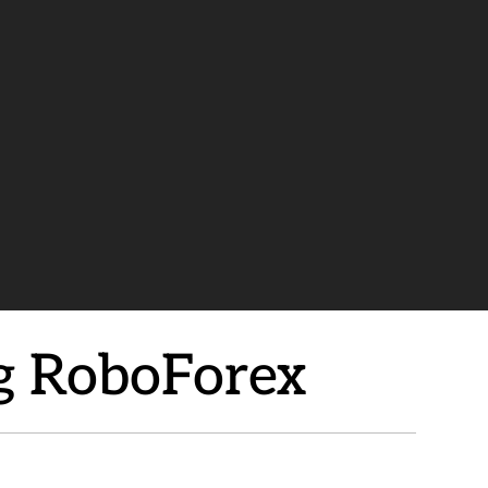
g RoboForex