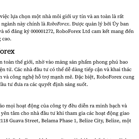
việc lựa chọn một nhà môi giới uy tín và an toàn là rất
g ngành này chính là
RoboForex
. Được quản lý bởi Ủy ban
2 và số đăng ký 000001272, RoboForex Ltd cam kết mang đến
 cao.
orex
n toàn thế giới, nhờ vào mảng sản phẩm phong phú bao
ện tử. Các nhà đầu tư có thể dễ dàng tiếp cận và khai thác
iến và công nghệ hỗ trợ mạnh mẽ. Đặc biệt, RoboForex cung
ầu tư đưa ra các quyết định sáng suốt.
ảo mọi hoạt động của công ty đều diễn ra minh bạch và
 yên tâm cho nhà đầu tư khi tham gia các hoạt động giao
2118 Guava Street, Belama Phase 1, Belize City, Belize, một
.