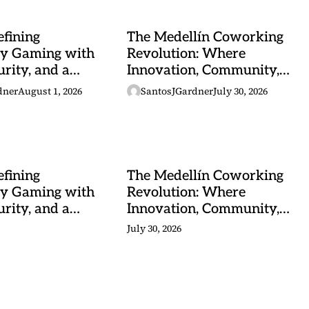
fining
The Medellín Coworking
y Gaming with
Revolution: Where
urity, and a
Innovation, Community,
 Heartbeat
and Tropical Energy
dner
August 1, 2026
SantosJGardner
July 30, 2026
Converge
fining
The Medellín Coworking
y Gaming with
Revolution: Where
urity, and a
Innovation, Community,
 Heartbeat
and Tropical Energy
July 30, 2026
Converge