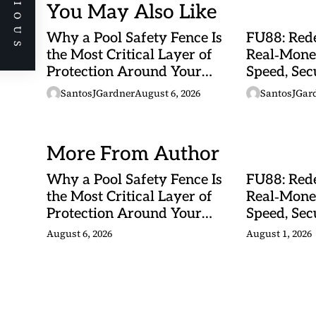
PREVIOUS
You May Also Like
Why a Pool Safety Fence Is
FU88: Rede
the Most Critical Layer of
Real‑Mone
Protection Around Your
Speed, Sec
Swimming Pool
Malaysian
SantosJGardner
August 6, 2026
SantosJGar
More From Author
Why a Pool Safety Fence Is
FU88: Rede
the Most Critical Layer of
Real‑Mone
Protection Around Your
Speed, Sec
Swimming Pool
Malaysian
August 6, 2026
August 1, 2026