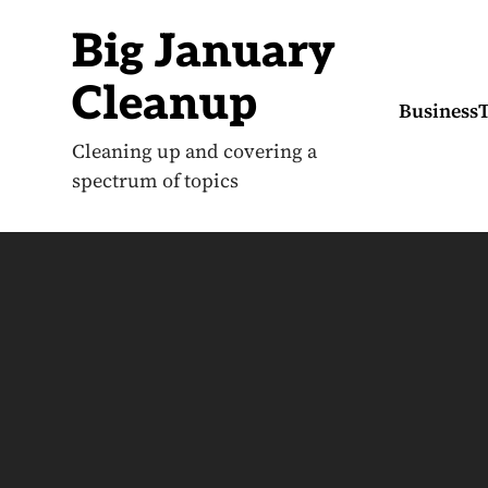
S
k
Big January
i
p
t
Cleanup
o
Business
c
o
Cleaning up and covering a
n
spectrum of topics
t
e
n
t