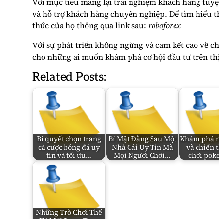
Với mục tiêu mang lại trải nghiệm khách hàng tuyệ
và hỗ trợ khách hàng chuyên nghiệp. Để tìm hiểu th
thức của họ thông qua link sau:
roboforex
Với sự phát triển không ngừng và cam kết cao về ch
cho những ai muốn khám phá cơ hội đầu tư trên thị
Related Posts:
Bí quyết chọn trang
Bí Mật Đằng Sau Một
Khám phá n
cá cược bóng đá uy
Nhà Cái Uy Tín Mà
và chiến t
tín và tối ưu…
Mọi Người Chơi…
chơi po
Những Trò Chơi Thế