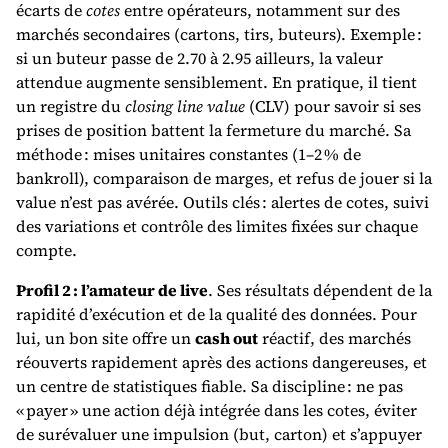
écarts de
cotes
entre opérateurs, notamment sur des
marchés secondaires (cartons, tirs, buteurs). Exemple :
si un buteur passe de 2.70 à 2.95 ailleurs, la valeur
attendue augmente sensiblement. En pratique, il tient
un registre du
closing line value
(CLV) pour savoir si ses
prises de position battent la fermeture du marché. Sa
méthode : mises unitaires constantes (1–2 % de
bankroll), comparaison de marges, et refus de jouer si la
value n’est pas avérée. Outils clés : alertes de cotes, suivi
des variations et contrôle des limites fixées sur chaque
compte.
Profil 2 : l’amateur de live
. Ses résultats dépendent de la
rapidité d’exécution et de la qualité des données. Pour
lui, un bon site offre un
cash out
réactif, des marchés
réouverts rapidement après des actions dangereuses, et
un centre de statistiques fiable. Sa discipline : ne pas
« payer » une action déjà intégrée dans les cotes, éviter
de surévaluer une impulsion (but, carton) et s’appuyer