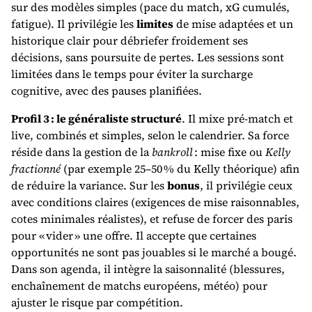
sur des modèles simples (pace du match, xG cumulés,
fatigue). Il privilégie les
limites
de mise adaptées et un
historique clair pour débriefer froidement ses
décisions, sans poursuite de pertes. Les sessions sont
limitées dans le temps pour éviter la surcharge
cognitive, avec des pauses planifiées.
Profil 3 : le généraliste structuré
. Il mixe pré-match et
live, combinés et simples, selon le calendrier. Sa force
réside dans la gestion de la
bankroll
: mise fixe ou
Kelly
fractionné
(par exemple 25–50 % du Kelly théorique) afin
de réduire la variance. Sur les
bonus
, il privilégie ceux
avec conditions claires (exigences de mise raisonnables,
cotes minimales réalistes), et refuse de forcer des paris
pour « vider » une offre. Il accepte que certaines
opportunités ne sont pas jouables si le marché a bougé.
Dans son agenda, il intègre la saisonnalité (blessures,
enchaînement de matchs européens, météo) pour
ajuster le risque par compétition.