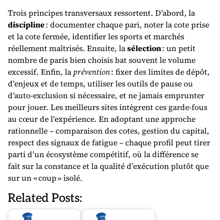
Trois principes transversaux ressortent. D’abord, la
discipline
: documenter chaque pari, noter la cote prise
et la cote fermée, identifier les sports et marchés
réellement maîtrisés. Ensuite, la
sélection
: un petit
nombre de paris bien choisis bat souvent le volume
excessif. Enfin, la
prévention
: fixer des limites de dépôt,
d’enjeux et de temps, utiliser les outils de pause ou
d’auto-exclusion si nécessaire, et ne jamais emprunter
pour jouer. Les meilleurs sites intègrent ces garde-fous
au cœur de l’expérience. En adoptant une approche
rationnelle – comparaison des cotes, gestion du capital,
respect des signaux de fatigue – chaque profil peut tirer
parti d’un écosystème compétitif, où la différence se
fait sur la constance et la qualité d’exécution plutôt que
sur un « coup » isolé.
Related Posts: