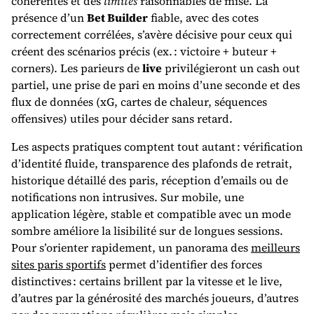
cohérentes et des
limites
raisonnables de mise. La
présence d’un
Bet Builder
fiable, avec des cotes
correctement corrélées, s’avère décisive pour ceux qui
créent des scénarios précis (ex. : victoire + buteur +
corners). Les parieurs de
live
privilégieront un cash out
partiel, une prise de pari en moins d’une seconde et des
flux de données (xG, cartes de chaleur, séquences
offensives) utiles pour décider sans retard.
Les aspects pratiques comptent tout autant : vérification
d’identité fluide, transparence des plafonds de retrait,
historique détaillé des paris, réception d’emails ou de
notifications non intrusives. Sur mobile, une
application légère, stable et compatible avec un mode
sombre améliore la lisibilité sur de longues sessions.
Pour s’orienter rapidement, un panorama des
meilleurs
sites paris sportifs
permet d’identifier des forces
distinctives : certains brillent par la vitesse et le live,
d’autres par la générosité des marchés joueurs, d’autres