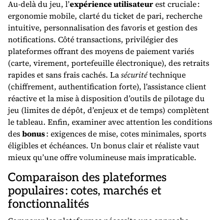
Au-delà du jeu, l’
expérience utilisateur
est cruciale :
ergonomie mobile, clarté du ticket de pari, recherche
intuitive, personnalisation des favoris et gestion des
notifications. Côté transactions, privilégier des
plateformes offrant des moyens de paiement variés
(carte, virement, portefeuille électronique), des retraits
rapides et sans frais cachés. La
sécurité
technique
(chiffrement, authentification forte), l’assistance client
réactive et la mise à disposition d’outils de pilotage du
jeu (limites de dépôt, d’enjeux et de temps) complètent
le tableau. Enfin, examiner avec attention les conditions
des
bonus
: exigences de mise, cotes minimales, sports
éligibles et échéances. Un bonus clair et réaliste vaut
mieux qu’une offre volumineuse mais impraticable.
Comparaison des plateformes
populaires : cotes, marchés et
fonctionnalités