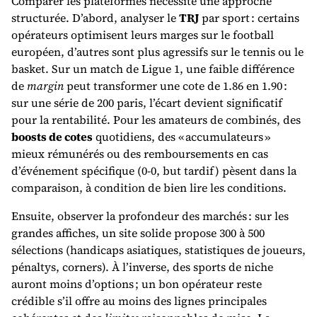
Comparer les plateformes nécessite une approche
structurée. D’abord, analyser le
TRJ
par sport : certains
opérateurs optimisent leurs marges sur le football
européen, d’autres sont plus agressifs sur le tennis ou le
basket. Sur un match de Ligue 1, une faible différence
de
margin
peut transformer une cote de 1.86 en 1.90 :
sur une série de 200 paris, l’écart devient significatif
pour la rentabilité. Pour les amateurs de combinés, des
boosts de cotes
quotidiens, des « accumulateurs »
mieux rémunérés ou des remboursements en cas
d’événement spécifique (0-0, but tardif) pèsent dans la
comparaison, à condition de bien lire les conditions.
Ensuite, observer la profondeur des marchés : sur les
grandes affiches, un site solide propose 300 à 500
sélections (handicaps asiatiques, statistiques de joueurs,
pénaltys, corners). À l’inverse, des sports de niche
auront moins d’options ; un bon opérateur reste
crédible s’il offre au moins des lignes principales