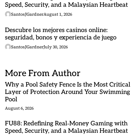
Speed, Security, and a Malaysian Heartbeat
SantosJGardner
August 1, 2026
Descubre los mejores casinos online:
seguridad, bonos y experiencia de juego
SantosJGardner
July 30, 2026
More From Author
Why a Pool Safety Fence Is the Most Critical
Layer of Protection Around Your Swimming
Pool
August 6, 2026
FU88: Redefining Real‑Money Gaming with
Speed, Security, and a Malaysian Heartbeat