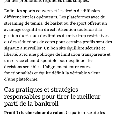
par des promotions régulières mais simples.
Enfin, les sports couverts et les droits de diffusion
différencient les opérateurs. Les plateformes avec du
streaming de tennis, de basket ou d’e-sport offrent un
avantage cognitif en direct. Attention toutefois à la
gestion du risque : des limites de mise trop restrictives
ou des réductions de cotes pour certains profils sont des
signaux à surveiller. Un bon site équilibre sécurité et
liberté, avec une politique de limitation transparente et
un service client disponible pour expliquer les
décisions sensibles. L’alignement entre cotes,
fonctionnalités et équité définit la véritable valeur
d’une plateforme.
Cas pratiques et stratégies
responsables pour tirer le meilleur
parti de la bankroll
Profil 1 : le chercheur de value
. Ce parieur scrute les