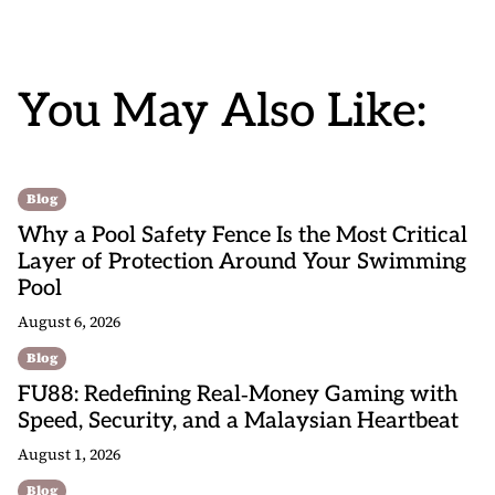
You May Also Like:
Blog
Why a Pool Safety Fence Is the Most Critical
Layer of Protection Around Your Swimming
Pool
August 6, 2026
Blog
FU88: Redefining Real‑Money Gaming with
Speed, Security, and a Malaysian Heartbeat
August 1, 2026
Blog