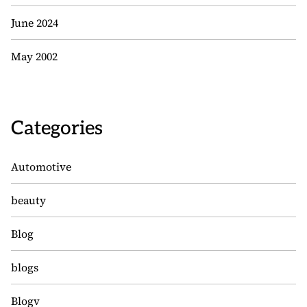
June 2024
May 2002
Categories
Automotive
beauty
Blog
blogs
Blogv