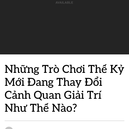
Những Trò Chơi Thế Kỷ
Mới Đang Thay Đổi
Cảnh Quan Giải Trí
Như Thế Nào?