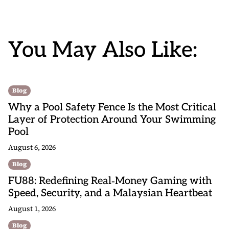
You May Also Like:
Blog
Why a Pool Safety Fence Is the Most Critical
Layer of Protection Around Your Swimming
Pool
August 6, 2026
Blog
FU88: Redefining Real‑Money Gaming with
Speed, Security, and a Malaysian Heartbeat
August 1, 2026
Blog