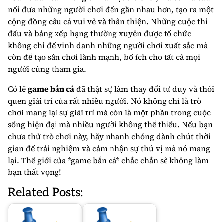
nối đưa những người chơi đến gần nhau hơn, tạo ra một
cộng đồng câu cá vui vẻ và thân thiện. Những cuộc thi
đấu và bảng xếp hạng thường xuyên được tổ chức
không chỉ để vinh danh những người chơi xuất sắc mà
còn để tạo sân chơi lành mạnh, bổ ích cho tất cả mọi
người cùng tham gia.
Có lẽ
game bắn cá
đã thật sự làm thay đổi tư duy và thói
quen giải trí của rất nhiều người. Nó không chỉ là trò
chơi mang lại sự giải trí mà còn là một phần trong cuộc
sống hiện đại mà nhiều người không thể thiếu. Nếu bạn
chưa thử trò chơi này, hãy nhanh chóng dành chút thời
gian để trải nghiệm và cảm nhận sự thú vị mà nó mang
lại. Thế giới của *game bắn cá* chắc chắn sẽ không làm
bạn thất vọng!
Related Posts: