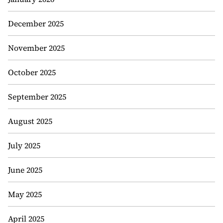
December 2025
November 2025
October 2025
September 2025
August 2025
July 2025
June 2025
May 2025
April 2025