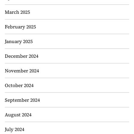
March 2025
February 2025
January 2025
December 2024
November 2024
October 2024
September 2024
August 2024
July 2024