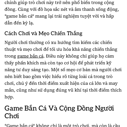
chính giúp trò chơi này trở nên phổ biến trong cộng
đồng. Cùng với đồ họa sắc nét và âm thanh sống động,
*game bắn cá* mang lại trải nghiệm tuyệt vời và hấp
dẫn đến kỳ lạ.
Cách Chơi và Mẹo Chiến Thắng
Người chơi thường có xu hướng tìm kiếm các chiến
thuật và mẹo chơi để tối ưu hóa khả năng chiến thắng
trong
game bắn cá
. Điều này không chỉ giúp họ cảm
thấy phấn khích mà còn tạo cơ hội để phát triển kỹ
năng tư duy sáng tạo. Một số mẹo cơ bản mà người chơi
nên biết bao gồm việc hiểu rõ từng loài cá trong trò
chơi, chú ý đến thời điểm xuất hiện của cá lớn và may
mắn, cũng như sử dụng đúng vũ khí tại thời điểm thích
hợp.
Game Bắn Cá Và Cộng Đồng Người
Chơi
*Game bắn cá* không chỉ là một trò chơi, mà còn là cầu