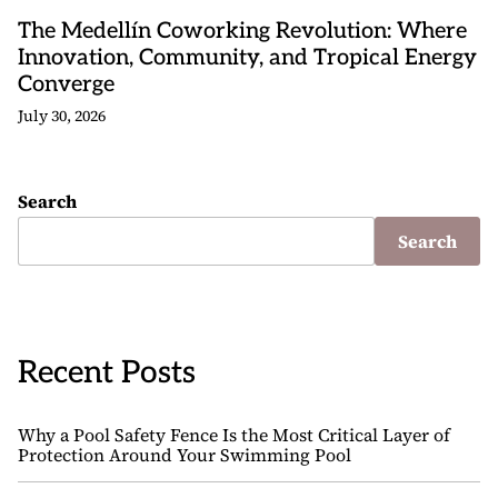
The Medellín Coworking Revolution: Where
Innovation, Community, and Tropical Energy
Converge
July 30, 2026
Search
Search
Recent Posts
Why a Pool Safety Fence Is the Most Critical Layer of
Protection Around Your Swimming Pool