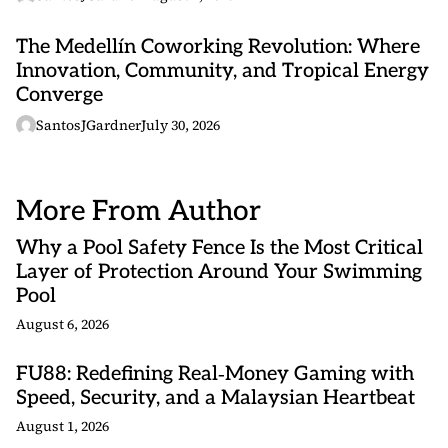
The Medellín Coworking Revolution: Where
Innovation, Community, and Tropical Energy
Converge
SantosJGardner
July 30, 2026
More From Author
Why a Pool Safety Fence Is the Most Critical
Layer of Protection Around Your Swimming
Pool
August 6, 2026
FU88: Redefining Real‑Money Gaming with
Speed, Security, and a Malaysian Heartbeat
August 1, 2026