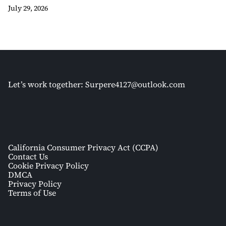
July 29, 2026
Let’s work together:
Surpere4127@outlook.com
California Consumer Privacy Act (CCPA)
Contact Us
Cookie Privacy Policy
DMCA
Privacy Policy
Terms of Use