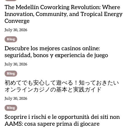
The Medellín Coworking Revolution: Where
Innovation, Community, and Tropical Energy
Converge
July 30, 2026
Blog
Descubre los mejores casinos online:
seguridad, bonos y experiencia de juego
July 30, 2026
Blog
初めてでも安心して遊べる！知っておきたい
オンラインカジノの基本と実践ガイド
July 30, 2026
Blog
Scoprire i rischi e le opportunità dei siti non
AAMS: cosa sapere prima di giocare