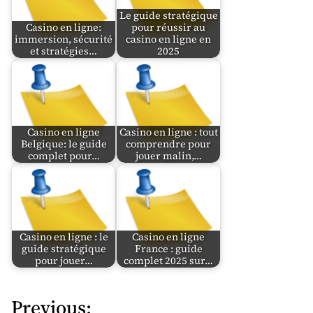
Le guide stratégique
Casino en ligne:
pour réussir au
immersion, sécurité
casino en ligne en
et stratégies…
2025
Casino en ligne
Casino en ligne : tout
Belgique: le guide
comprendre pour
complet pour…
jouer malin,…
Casino en ligne : le
Casino en ligne
guide stratégique
France : guide
pour jouer…
complet 2025 sur…
Previous:
P