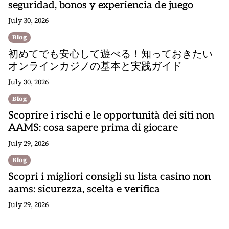
seguridad, bonos y experiencia de juego
July 30, 2026
Blog
初めてでも安心して遊べる！知っておきたい
オンラインカジノの基本と実践ガイド
July 30, 2026
Blog
Scoprire i rischi e le opportunità dei siti non
AAMS: cosa sapere prima di giocare
July 29, 2026
Blog
Scopri i migliori consigli su lista casino non
aams: sicurezza, scelta e verifica
July 29, 2026