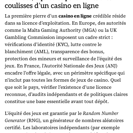
coulisses d’un casino en ligne
La première pierre d’un
casino en ligne
crédible réside
dans sa licence d’exploitation. En Europe, des autorités
comme la Malta Gaming Authority (MGA) ou la UK
Gambling Commission imposent un cadre strict :
vérifications d’identité (KYC), lutte contre le
blanchiment (AML), transparence des bonus,
protection des mineurs et surveillance de l’équité des
jeux. En France, l’Autorité Nationale des Jeux (ANJ)
encadre l’offre légale, avec un périmètre spécifique qui
n’inclut pas toutes les formes de jeux de casino. Quel
que soit le pays, vérifier l’existence d’une licence
reconnue, d’audits indépendants et de politiques claires
constitue une base essentielle avant tout dépôt.
L’équité des jeux est garantie par le
Random Number
Generator
(RNG), un générateur de nombres aléatoires
certifié. Les laboratoires indépendants (par exemple