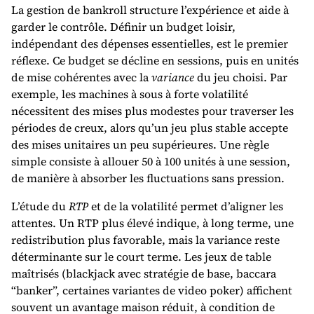
La gestion de bankroll structure l’expérience et aide à
garder le contrôle. Définir un budget loisir,
indépendant des dépenses essentielles, est le premier
réflexe. Ce budget se décline en sessions, puis en unités
de mise cohérentes avec la
variance
du jeu choisi. Par
exemple, les machines à sous à forte volatilité
nécessitent des mises plus modestes pour traverser les
périodes de creux, alors qu’un jeu plus stable accepte
des mises unitaires un peu supérieures. Une règle
simple consiste à allouer 50 à 100 unités à une session,
de manière à absorber les fluctuations sans pression.
L’étude du
RTP
et de la volatilité permet d’aligner les
attentes. Un RTP plus élevé indique, à long terme, une
redistribution plus favorable, mais la variance reste
déterminante sur le court terme. Les jeux de table
maîtrisés (blackjack avec stratégie de base, baccara
“banker”, certaines variantes de video poker) affichent
souvent un avantage maison réduit, à condition de