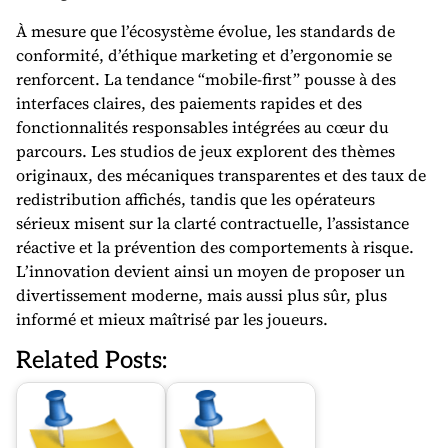
À mesure que l’écosystème évolue, les standards de
conformité, d’éthique marketing et d’ergonomie se
renforcent. La tendance “mobile-first” pousse à des
interfaces claires, des paiements rapides et des
fonctionnalités responsables intégrées au cœur du
parcours. Les studios de jeux explorent des thèmes
originaux, des mécaniques transparentes et des taux de
redistribution affichés, tandis que les opérateurs
sérieux misent sur la clarté contractuelle, l’assistance
réactive et la prévention des comportements à risque.
L’innovation devient ainsi un moyen de proposer un
divertissement moderne, mais aussi plus sûr, plus
informé et mieux maîtrisé par les joueurs.
Related Posts: