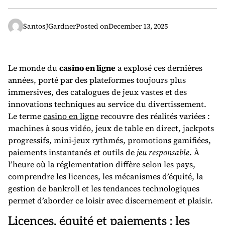
SantosJGardner
Posted on
December 13, 2025
Le monde du
casino en ligne
a explosé ces dernières
années, porté par des plateformes toujours plus
immersives, des catalogues de jeux vastes et des
innovations techniques au service du divertissement.
Le terme
casino en ligne
recouvre des réalités variées :
machines à sous vidéo, jeux de table en direct, jackpots
progressifs, mini-jeux rythmés, promotions gamifiées,
paiements instantanés et outils de
jeu responsable
. À
l’heure où la réglementation diffère selon les pays,
comprendre les licences, les mécanismes d’équité, la
gestion de bankroll et les tendances technologiques
permet d’aborder ce loisir avec discernement et plaisir.
Licences, équité et paiements : les