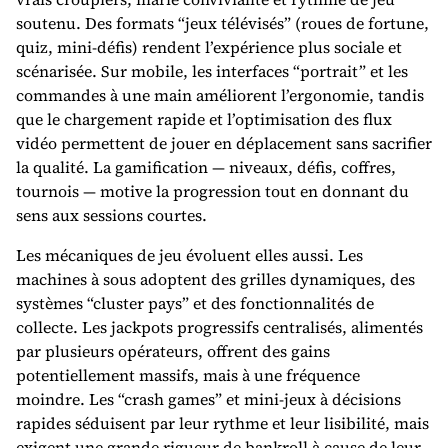
soutenu. Des formats “jeux télévisés” (roues de fortune,
quiz, mini-défis) rendent l’expérience plus sociale et
scénarisée. Sur mobile, les interfaces “portrait” et les
commandes à une main améliorent l’ergonomie, tandis
que le chargement rapide et l’optimisation des flux
vidéo permettent de jouer en déplacement sans sacrifier
la qualité. La gamification — niveaux, défis, coffres,
tournois — motive la progression tout en donnant du
sens aux sessions courtes.
Les mécaniques de jeu évoluent elles aussi. Les
machines à sous adoptent des grilles dynamiques, des
systèmes “cluster pays” et des fonctionnalités de
collecte. Les jackpots progressifs centralisés, alimentés
par plusieurs opérateurs, offrent des gains
potentiellement massifs, mais à une fréquence
moindre. Les “crash games” et mini-jeux à décisions
rapides séduisent par leur rythme et leur lisibilité, mais
exigent une grande rigueur de bankroll à cause de leur