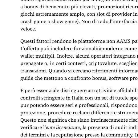
a bonus di benvenuto più elevati, promozioni ricor
giochi estremamente ampio, con slot di provider int
crash game o show game). Non di rado l’interfaccia è
veloce.
Questi fattori rendono le piattaforme non AAMS parti
L’offerta può includere funzionalità moderne come 
wallet multipli. Inoltre, alcuni operatori integrano
prepagate o, in certi contesti, criptovalute, scegli
transazioni. Quando si cercano riferimenti informat
guide che mettono a confronto bonus, software provi
È però essenziale distinguere attrattività e affidabi
controlli stringente in Italia con un set di tutele s
pur potendo essere seri e professionali, rispondono a
protezione, procedure reclami differenti e strumenti
Questo non significa che siano intrinsecamente rischi
verificare l’
ente licenziante
, la presenza di audit in
dei termini e la reputazione presso la community. I