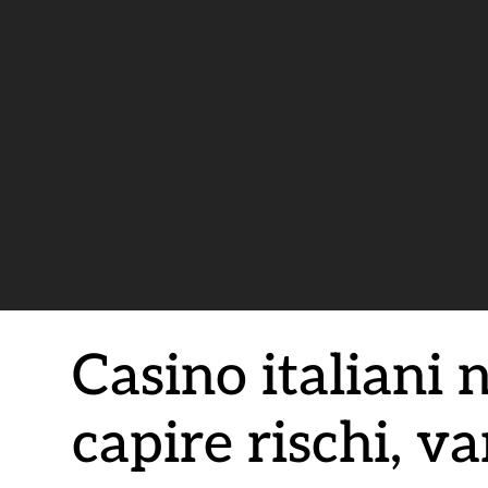
Casino italiani
capire rischi, v