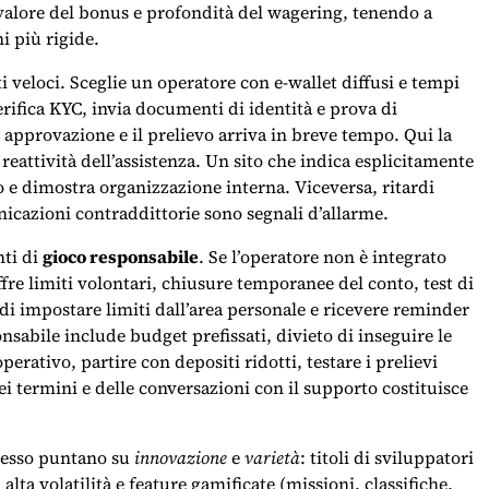
 valore del bonus e profondità del wagering, tenendo a
 più rigide.
 veloci. Sceglie un operatore con e-wallet diffusi e tempi
erifica KYC, invia documenti di identità e prova di
 approvazione e il prelievo arriva in breve tempo. Qui la
 reattività dell’assistenza. Un sito che indica esplicitamente
so e dimostra organizzazione interna. Viceversa, ritardi
icazioni contraddittorie sono segnali d’allarme.
nti di
gioco responsabile
. Se l’operatore non è integrato
offre limiti volontari, chiusure temporanee del conto, test di
di impostare limiti dall’area personale e ricevere reminder
sabile include budget prefissati, divieto di inseguire le
perativo, partire con depositi ridotti, testare i prelievi
dei termini e delle conversazioni con il supporto costituisce
spesso puntano su
innovazione
e
varietà
: titoli di sviluppatori
alta volatilità e feature gamificate (missioni, classifiche,