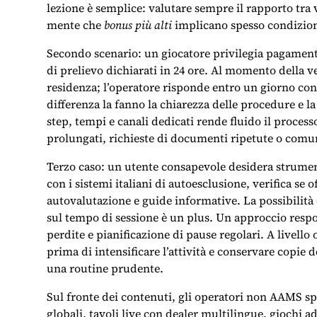
lezione è semplice: valutare sempre il rapporto tra
mente che
bonus più alti
implicano spesso condizioni
Secondo scenario: un giocatore privilegia pagamenti
di prelievo dichiarati in 24 ore. Al momento della v
residenza; l’operatore risponde entro un giorno con
differenza la fanno la chiarezza delle procedure e la
step, tempi e canali dedicati rende fluido il proces
prolungati, richieste di documenti ripetute o comun
Terzo caso: un utente consapevole desidera strume
con i sistemi italiani di autoesclusione, verifica se 
autovalutazione e guide informative. La possibilità 
sul tempo di sessione è un plus. Un approccio respon
perdite e pianificazione di pause regolari. A livello o
prima di intensificare l’attività e conservare copie 
una routine prudente.
Sul fronte dei contenuti, gli operatori non AAMS 
globali, tavoli live con dealer multilingue, giochi ad 