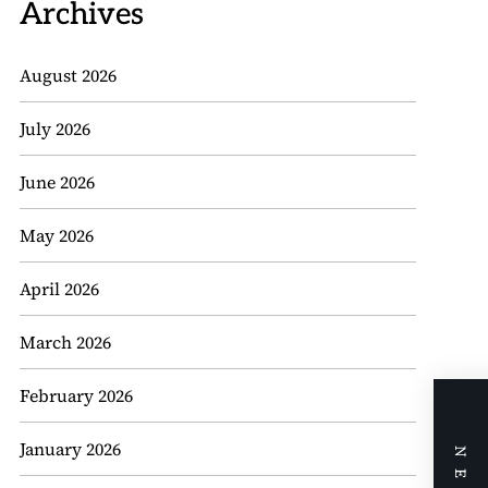
Archives
August 2026
July 2026
June 2026
May 2026
April 2026
March 2026
February 2026
January 2026