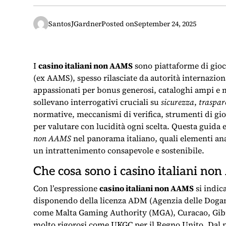
SantosJGardner
Posted on
September 24, 2025
I
casino italiani non AAMS
sono piattaforme di gioc
(ex AAMS), spesso rilasciate da autorità internaziona
appassionati per bonus generosi, cataloghi ampi e 
sollevano interrogativi cruciali su
sicurezza
,
traspa
normative, meccanismi di verifica, strumenti di gi
per valutare con lucidità ogni scelta. Questa guida
non AAMS
nel panorama italiano, quali elementi anal
un intrattenimento consapevole e sostenibile.
Che cosa sono i casino italiani non
Con l’espressione
casino italiani non AAMS
si indic
disponendo della licenza ADM (Agenzia delle Dogane
come Malta Gaming Authority (MGA), Curacao, Gibralt
molto rigorosi come UKGC per il Regno Unito. Dal pu