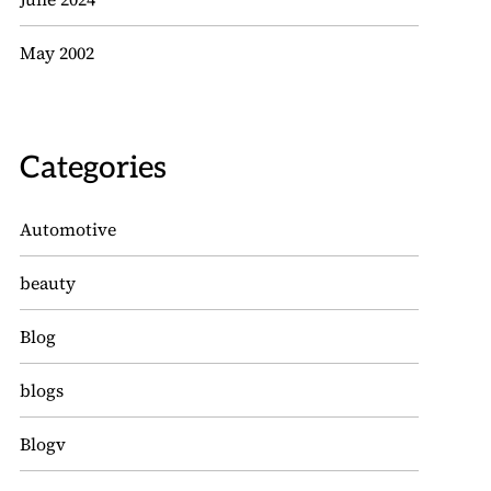
May 2002
Categories
Automotive
beauty
Blog
blogs
Blogv