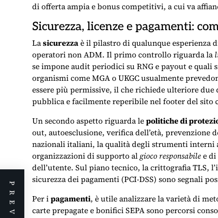
di offerta ampia e bonus competitivi, a cui va affi
Sicurezza, licenze e pagamenti: c
La
sicurezza
è il pilastro di qualunque esperienza 
operatori non ADM. Il primo controllo riguarda la
se impone audit periodici su RNG e payout e quali s
organismi come MGA o UKGC usualmente prevedono s
essere più permissive, il che richiede ulteriore due
pubblica e facilmente reperibile nel footer del sito 
Un secondo aspetto riguarda le
politiche di protezi
out, autoesclusione, verifica dell’età, prevenzione d
nazionali italiani, la qualità degli strumenti interni
organizzazioni di supporto al
gioco responsabile
e di
dell’utente. Sul piano tecnico, la crittografia TLS, 
sicurezza dei pagamenti (PCI-DSS) sono segnali posi
Per i
pagamenti
, è utile analizzare la varietà di met
carte prepagate e bonifici SEPA sono percorsi consol