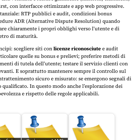
first, con interfacce ottimizzate e app web progressive.
ostanziale: RTP pubblici e audit, condizioni bonus
rocedure ADR (Alternative Dispute Resolution) quando
re chiaramente i propri obblighi verso l’utente e di
etro di maturità.
ncipi: scegliere siti con
licenze riconosciute
e audit
ticolare quelle su bonus e prelievi; preferire metodi di
menti di tutela dell’utente; testare il servizio clienti con
anti. E soprattutto mantenere sempre il controllo sul
ntrattenimento sicuro e misurato: se emergono segnali di
 qualificato. In questo modo anche l’esplorazione dei
olezza e rispetto delle regole applicabili.