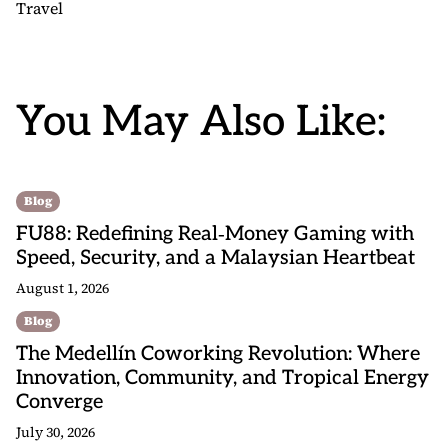
Travel
You May Also Like:
Blog
FU88: Redefining Real‑Money Gaming with
Speed, Security, and a Malaysian Heartbeat
August 1, 2026
Blog
The Medellín Coworking Revolution: Where
Innovation, Community, and Tropical Energy
Converge
July 30, 2026