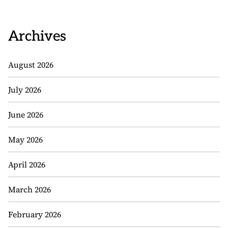
Archives
August 2026
July 2026
June 2026
May 2026
April 2026
March 2026
February 2026