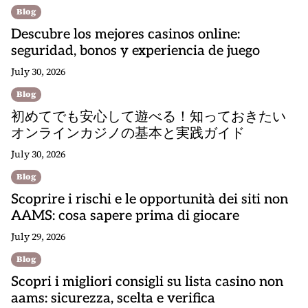
Blog
Descubre los mejores casinos online:
seguridad, bonos y experiencia de juego
July 30, 2026
Blog
初めてでも安心して遊べる！知っておきたい
オンラインカジノの基本と実践ガイド
July 30, 2026
Blog
Scoprire i rischi e le opportunità dei siti non
AAMS: cosa sapere prima di giocare
July 29, 2026
Blog
Scopri i migliori consigli su lista casino non
aams: sicurezza, scelta e verifica