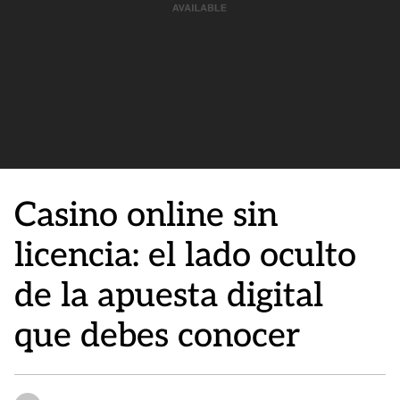
Casino online sin
licencia: el lado oculto
de la apuesta digital
que debes conocer