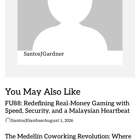
SantosJGardner
You May Also Like
FU88: Redefining Real‑Money Gaming with
Speed, Security, and a Malaysian Heartbeat
SantosJGardner
August 1, 2026
The Medellín Coworking Revolution: Where