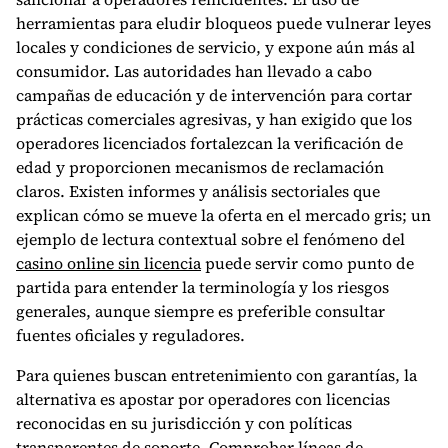
herramientas para eludir bloqueos puede vulnerar leyes
locales y condiciones de servicio, y expone aún más al
consumidor. Las autoridades han llevado a cabo
campañas de educación y de intervención para cortar
prácticas comerciales agresivas, y han exigido que los
operadores licenciados fortalezcan la verificación de
edad y proporcionen mecanismos de reclamación
claros. Existen informes y análisis sectoriales que
explican cómo se mueve la oferta en el mercado gris; un
ejemplo de lectura contextual sobre el fenómeno del
casino online sin licencia
puede servir como punto de
partida para entender la terminología y los riesgos
generales, aunque siempre es preferible consultar
fuentes oficiales y reguladores.
Para quienes buscan entretenimiento con garantías, la
alternativa es apostar por operadores con licencias
reconocidas en su jurisdicción y con políticas
transparentes de soporte. Comprobar líneas de