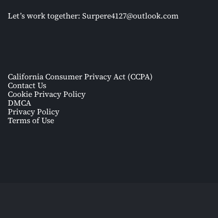
Let’s work together:
Surpere4127@outlook.com
California Consumer Privacy Act (CCPA)
Contact Us
Cookie Privacy Policy
DMCA
Privacy Policy
Terms of Use