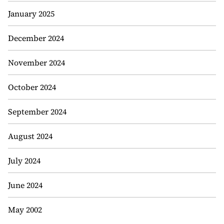
January 2025
December 2024
November 2024
October 2024
September 2024
August 2024
July 2024
June 2024
May 2002