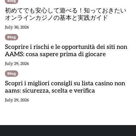
Blog
初めてでも安心して遊べる！知っておきたい
オンラインカジノの基本と実践ガイド
July 30, 2026
Blog
Scoprire i rischi e le opportunità dei siti non
AAMS: cosa sapere prima di giocare
July 29, 2026
Blog
Scopri i migliori consigli su lista casino non
aams: sicurezza, scelta e verifica
July 29, 2026