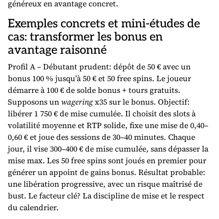
généreux en avantage concret.
Exemples concrets et mini-études de
cas: transformer les bonus en
avantage raisonné
Profil A – Débutant prudent: dépôt de 50 € avec un
bonus 100 % jusqu’à 50 € et 50 free spins. Le joueur
démarre à 100 € de solde bonus + tours gratuits.
Supposons un
wagering
x35 sur le bonus. Objectif:
libérer 1 750 € de mise cumulée. Il choisit des slots à
volatilité moyenne et RTP solide, fixe une mise de 0,40–
0,60 € et joue des sessions de 30–40 minutes. Chaque
jour, il vise 300–400 € de mise cumulée, sans dépasser la
mise max. Les 50 free spins sont joués en premier pour
générer un appoint de gains bonus. Résultat probable:
une libération progressive, avec un risque maîtrisé de
bust. Le facteur clé? La discipline de mise et le respect
du calendrier.