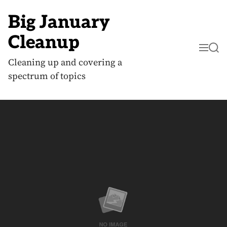
S
k
Big January
i
p
Cleanup
t
M
S
o
e
e
c
Cleaning up and covering a
n
a
o
u
r
spectrum of topics
n
c
t
h
e
n
t