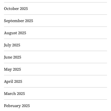
October 2025
September 2025
August 2025
July 2025
June 2025
May 2025
April 2025
March 2025
February 2025