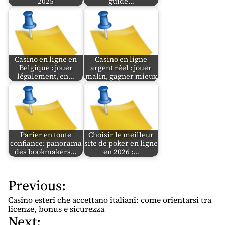
2025
guide…
Casino en ligne en
Casino en ligne
Belgique : jouer
argent réel : jouer
légalement, en…
malin, gagner mieux
Parier en toute
Choisir le meilleur
confiance: panorama
site de poker en ligne
des bookmakers…
en 2026 :…
Previous:
P
o
Casino esteri che accettano italiani: come orientarsi tra
s
licenze, bonus e sicurezza
Next:
t