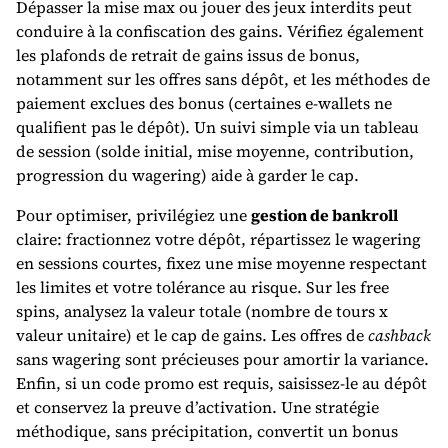
Dépasser la mise max ou jouer des jeux interdits peut
conduire à la confiscation des gains. Vérifiez également
les plafonds de retrait de gains issus de bonus,
notamment sur les offres sans dépôt, et les méthodes de
paiement exclues des bonus (certaines e-wallets ne
qualifient pas le dépôt). Un suivi simple via un tableau
de session (solde initial, mise moyenne, contribution,
progression du wagering) aide à garder le cap.
Pour optimiser, privilégiez une
gestion de bankroll
claire: fractionnez votre dépôt, répartissez le wagering
en sessions courtes, fixez une mise moyenne respectant
les limites et votre tolérance au risque. Sur les free
spins, analysez la valeur totale (nombre de tours x
valeur unitaire) et le cap de gains. Les offres de
cashback
sans wagering sont précieuses pour amortir la variance.
Enfin, si un code promo est requis, saisissez-le au dépôt
et conservez la preuve d’activation. Une stratégie
méthodique, sans précipitation, convertit un bonus