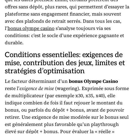
offres sans dépôt, plus rares, qui permettent d’essayer la
plateforme sans engagement financier, mais souvent
avec des plafonds de retrait serrés. Dans tous les cas,
l’
bonus olympe casino
s’analyse toujours via ses
conditions: c’est le socle d’une expérience gagnante et
durable.
Conditions essentielles: exigences de
mise, contribution des jeux, limites et
stratégies d’optimisation
Le facteur déterminant d’un
bonus Olympe Casino
reste l’
exigence de mise
(wagering). Exprimée sous forme
de multiplicateur (par exemple x30, x35, x40), elle
indique combien de fois il faut rejouer le montant du
bonus, ou parfois du dépôt + bonus, avant de pouvoir
retirer. Une exigence de mise modérée sur le bonus seul
est généralement plus favorable qu’un playthrough
élevé sur dépôt + bonus. Pour évaluer la « réelle »