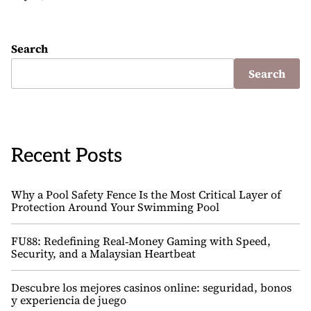
Search
Search
Recent Posts
Why a Pool Safety Fence Is the Most Critical Layer of
Protection Around Your Swimming Pool
FU88: Redefining Real‑Money Gaming with Speed,
Security, and a Malaysian Heartbeat
Descubre los mejores casinos online: seguridad, bonos
y experiencia de juego