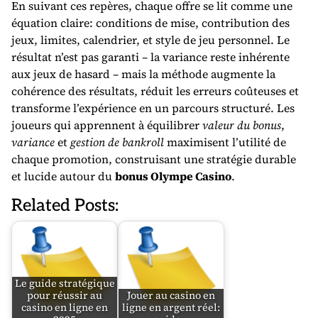
En suivant ces repères, chaque offre se lit comme une
équation claire: conditions de mise, contribution des
jeux, limites, calendrier, et style de jeu personnel. Le
résultat n’est pas garanti – la variance reste inhérente
aux jeux de hasard – mais la méthode augmente la
cohérence des résultats, réduit les erreurs coûteuses et
transforme l’expérience en un parcours structuré. Les
joueurs qui apprennent à équilibrer
valeur du bonus
,
variance
et
gestion de bankroll
maximisent l’utilité de
chaque promotion, construisant une stratégie durable
et lucide autour du
bonus Olympe Casino
.
Related Posts:
Le guide stratégique
pour réussir au
Jouer au casino en
casino en ligne en
ligne en argent réel: