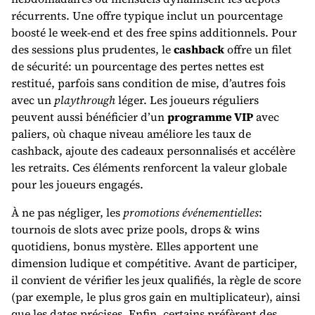
récurrents. Une offre typique inclut un pourcentage
boosté le week-end et des free spins additionnels. Pour
des sessions plus prudentes, le
cashback
offre un filet
de sécurité: un pourcentage des pertes nettes est
restitué, parfois sans condition de mise, d’autres fois
avec un
playthrough
léger. Les joueurs réguliers
peuvent aussi bénéficier d’un
programme VIP
avec
paliers, où chaque niveau améliore les taux de
cashback, ajoute des cadeaux personnalisés et accélère
les retraits. Ces éléments renforcent la valeur globale
pour les joueurs engagés.
À ne pas négliger, les
promotions événementielles
:
tournois de slots avec prize pools, drops & wins
quotidiens, bonus mystère. Elles apportent une
dimension ludique et compétitive. Avant de participer,
il convient de vérifier les jeux qualifiés, la règle de score
(par exemple, le plus gros gain en multiplicateur), ainsi
que les dates précises. Enfin, certains préfèrent des