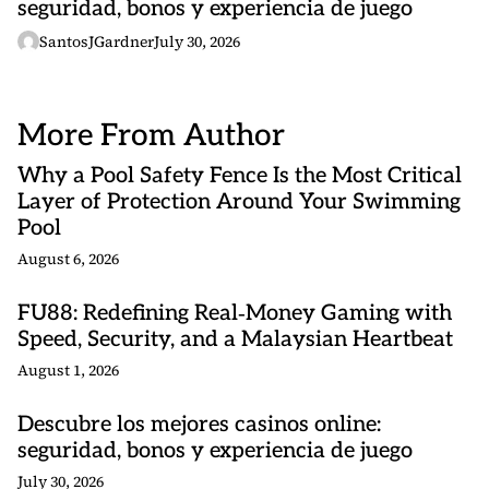
seguridad, bonos y experiencia de juego
SantosJGardner
July 30, 2026
More From Author
Why a Pool Safety Fence Is the Most Critical
Layer of Protection Around Your Swimming
Pool
August 6, 2026
FU88: Redefining Real‑Money Gaming with
Speed, Security, and a Malaysian Heartbeat
August 1, 2026
Descubre los mejores casinos online:
seguridad, bonos y experiencia de juego
July 30, 2026