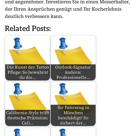
und angenehmer. Investieren Sie in einen Messerhalter,
der Ihren Ansprüchen genügt und Ihr Kocherlebnis
deutlich verbessern kann.
Related Posts:
Die Kunst der Tattoo
Outlook-Signatur
Pflege: So bewahrst
ändern:
du die…
Professionelle…
Ihr Fahrzeug in
California-Style trifft
München
deutsche Präzision:
beschädigt? So
Cali…
sichert der…