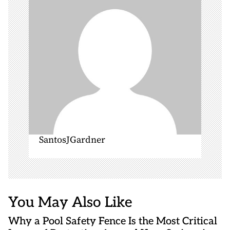
i
o
n
SantosJGardner
You May Also Like
Why a Pool Safety Fence Is the Most Critical