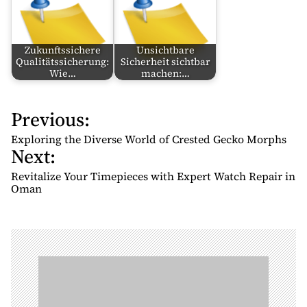
Zukunftssichere
Unsichtbare
Qualitätssicherung:
Sicherheit sichtbar
Wie…
machen:…
Previous:
P
o
Exploring the Diverse World of Crested Gecko Morphs
Next:
s
t
Revitalize Your Timepieces with Expert Watch Repair in
n
Oman
a
v
i
g
a
t