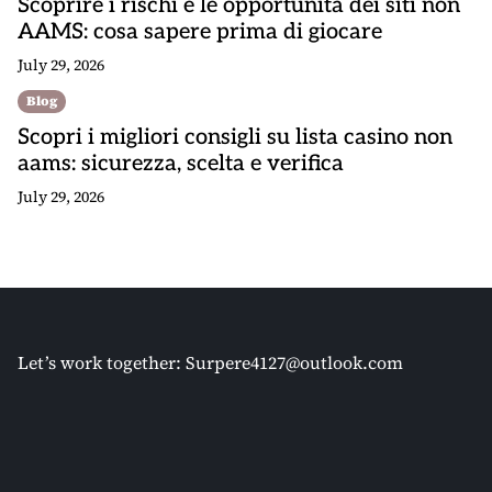
Scoprire i rischi e le opportunità dei siti non
AAMS: cosa sapere prima di giocare
July 29, 2026
Blog
Scopri i migliori consigli su lista casino non
aams: sicurezza, scelta e verifica
July 29, 2026
Let’s work together:
Surpere4127@outlook.com