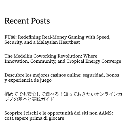
Recent Posts
FU88: Redefining Real‑Money Gaming with Speed,
Security, and a Malaysian Heartbeat
The Medellín Coworking Revolution: Where
Innovation, Community, and Tropical Energy Converge
Descubre los mejores casinos online: seguridad, bonos
y experiencia de juego
初めてでも安心して遊べる！知っておきたいオンラインカ
ジノの基本と実践ガイド
Scoprire i rischi e le opportunità dei siti non AAMS:
cosa sapere prima di giocare