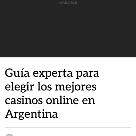
Guía experta para
elegir los mejores
casinos online en
Argentina