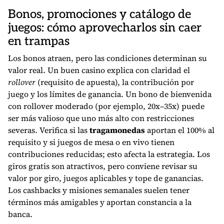
Bonos, promociones y catálogo de
juegos: cómo aprovecharlos sin caer
en trampas
Los bonos atraen, pero las condiciones determinan su
valor real. Un buen casino explica con claridad el
rollover
(requisito de apuesta), la contribución por
juego y los límites de ganancia. Un bono de bienvenida
con rollover moderado (por ejemplo, 20x–35x) puede
ser más valioso que uno más alto con restricciones
severas. Verifica si las
tragamonedas
aportan el 100% al
requisito y si juegos de mesa o en vivo tienen
contribuciones reducidas; esto afecta la estrategia. Los
giros gratis son atractivos, pero conviene revisar su
valor por giro, juegos aplicables y tope de ganancias.
Los cashbacks y misiones semanales suelen tener
términos más amigables y aportan constancia a la
banca.