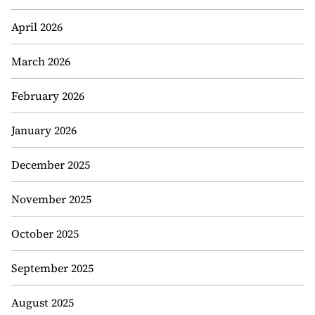
April 2026
March 2026
February 2026
January 2026
December 2025
November 2025
October 2025
September 2025
August 2025