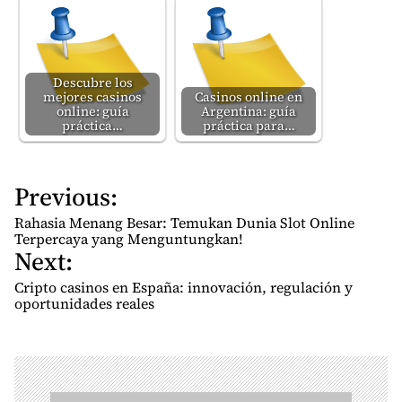
Descubre los
mejores casinos
Casinos online en
online: guía
Argentina: guía
práctica…
práctica para…
Previous:
P
o
Rahasia Menang Besar: Temukan Dunia Slot Online
s
Terpercaya yang Menguntungkan!
Next:
t
n
Cripto casinos en España: innovación, regulación y
oportunidades reales
a
v
i
g