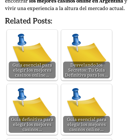
encontrar
los mejores casinos online en Argentina
y
vivir una experiencia a la altura del mercado actual.
Related Posts:
Guía esencial para
Desvelando los
elegir los mejores
Secretos: Tu Guía
casinos online…
Definitiva para los…
Guía definitiva para
Guía esencial para
elegir los mejores
elegir los mejores
casinos…
casinos online…