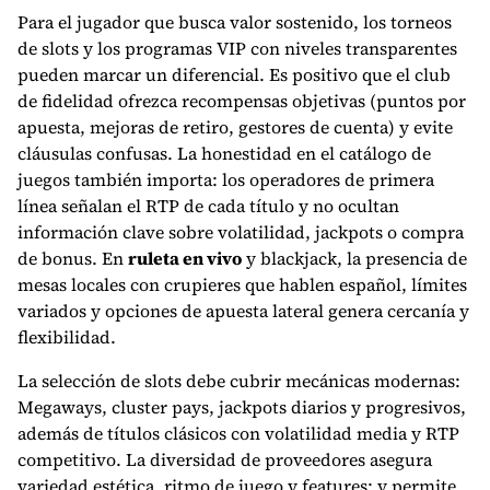
Para el jugador que busca valor sostenido, los torneos
de slots y los programas VIP con niveles transparentes
pueden marcar un diferencial. Es positivo que el club
de fidelidad ofrezca recompensas objetivas (puntos por
apuesta, mejoras de retiro, gestores de cuenta) y evite
cláusulas confusas. La honestidad en el catálogo de
juegos también importa: los operadores de primera
línea señalan el RTP de cada título y no ocultan
información clave sobre volatilidad, jackpots o compra
de bonus. En
ruleta en vivo
y blackjack, la presencia de
mesas locales con crupieres que hablen español, límites
variados y opciones de apuesta lateral genera cercanía y
flexibilidad.
La selección de slots debe cubrir mecánicas modernas:
Megaways, cluster pays, jackpots diarios y progresivos,
además de títulos clásicos con volatilidad media y RTP
competitivo. La diversidad de proveedores asegura
variedad estética, ritmo de juego y features; y permite