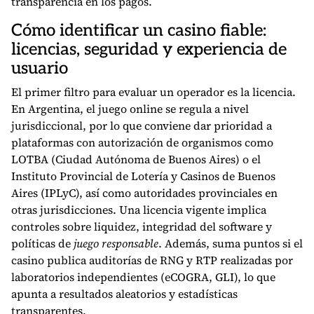
transparencia en los pagos.
Cómo identificar un casino fiable:
licencias, seguridad y experiencia de
usuario
El primer filtro para evaluar un operador es la licencia.
En Argentina, el juego online se regula a nivel
jurisdiccional, por lo que conviene dar prioridad a
plataformas con autorización de organismos como
LOTBA (Ciudad Autónoma de Buenos Aires) o el
Instituto Provincial de Lotería y Casinos de Buenos
Aires (IPLyC), así como autoridades provinciales en
otras jurisdicciones. Una licencia vigente implica
controles sobre liquidez, integridad del software y
políticas de
juego responsable
. Además, suma puntos si el
casino publica auditorías de RNG y RTP realizadas por
laboratorios independientes (eCOGRA, GLI), lo que
apunta a resultados aleatorios y estadísticas
transparentes.