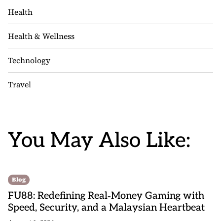
Health
Health & Wellness
Technology
Travel
You May Also Like:
Blog
FU88: Redefining Real‑Money Gaming with
Speed, Security, and a Malaysian Heartbeat