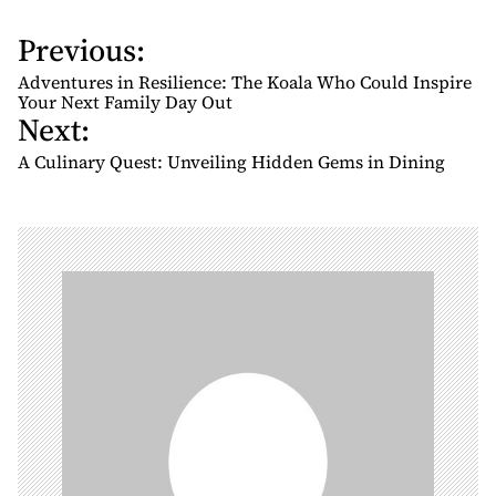
Previous:
P
o
Adventures in Resilience: The Koala Who Could Inspire
s
Your Next Family Day Out
Next:
t
n
A Culinary Quest: Unveiling Hidden Gems in Dining
a
v
i
g
a
t
i
o
n