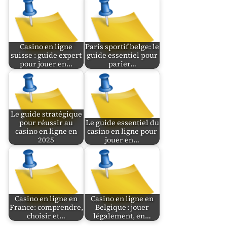
Casino en ligne
Paris sportif belge: le
suisse : guide expert
guide essentiel pour
pour jouer en…
parier…
Le guide stratégique
pour réussir au
Le guide essentiel du
casino en ligne en
casino en ligne pour
2025
jouer en…
Casino en ligne en
Casino en ligne en
France: comprendre,
Belgique : jouer
choisir et…
légalement, en…