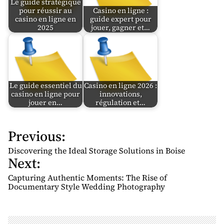
Le guide stratégique
pour réussir au
Casino en ligne :
casino en ligne en
guide expert pour
2025
jouer, gagner et…
Le guide essentiel du
Casino en ligne 2026 :
casino en ligne pour
innovations,
jouer en…
régulation et…
Previous:
P
o
Discovering the Ideal Storage Solutions in Boise
Next:
s
t
Capturing Authentic Moments: The Rise of
n
Documentary Style Wedding Photography
a
v