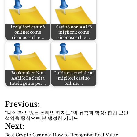
I migliori casinò
Casinò non AAMS
online: come
migliori: come
riconoscerli e…
riconoscerli e…
Bookmaker Non
Guida essenziale ai
AAMS: La Scelta
migliori casino
Intelligente per…
online:…
Previous:
P
o
“나이 확인 없는 온라인 카지노”의 유혹과 함정: 합법·보안·
s
책임을 중심으로 본 냉정한 가이드
Next:
t
n
Best Crypto Casinos: How to Recognize Real Value,