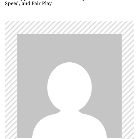
Speed, and Fair Play
a
v
i
g
a
t
i
o
n