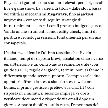
Play e altri garantiscono standard elevati per slot, tavoli
live e game show. La varietà di titoli – dalle slot a bassa
volatilità ai meccanismi
Megaways
, fino ai
jackpot
progressivi
– consente di seguire strategie di
intrattenimento coerenti con il proprio budget e gusto.
Valuta anche strumenti come reality check, limiti di
perdita e cronologia sessioni, fondamentali per un uso
consapevole.
L’assistenza clienti è l’ultimo tassello: chat live in
italiano, tempi di risposta brevi, escalation chiare verso
email/telefono e un centro aiuto realmente utile (con
guide su RTP, regole dei giochi, termini bonus) fanno la
differenza quando serve supporto. Esempio reale: due
operatori offrono la stessa slot e lo stesso welcome
bonus; il primo gestisce i prelievi e la chat h24 con
risposta in 2 minuti, il secondo impiega 72 ore a
verificare documenti e risponde via email dopo un
giorno. A parità di offerta sulla carta, l’esperienza del