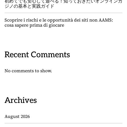
初めてでも安心して遊べる！知っておきたいオンラインカ
ジノの基本と実践ガイド
Scoprire i rischi e le opportunità dei siti non AAMS:
cosa sapere prima di giocare
Recent Comments
No comments to show.
Archives
August 2026