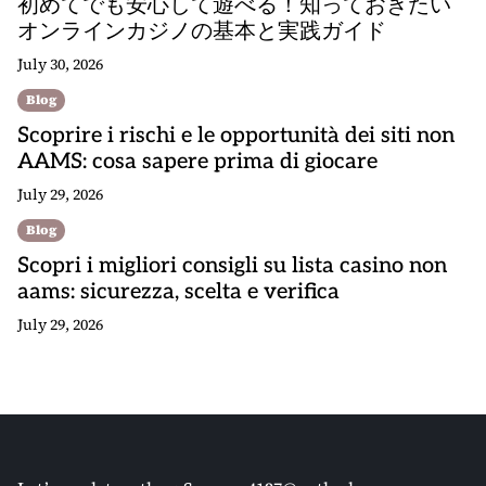
初めてでも安心して遊べる！知っておきたい
オンラインカジノの基本と実践ガイド
July 30, 2026
Blog
Scoprire i rischi e le opportunità dei siti non
AAMS: cosa sapere prima di giocare
July 29, 2026
Blog
Scopri i migliori consigli su lista casino non
aams: sicurezza, scelta e verifica
July 29, 2026