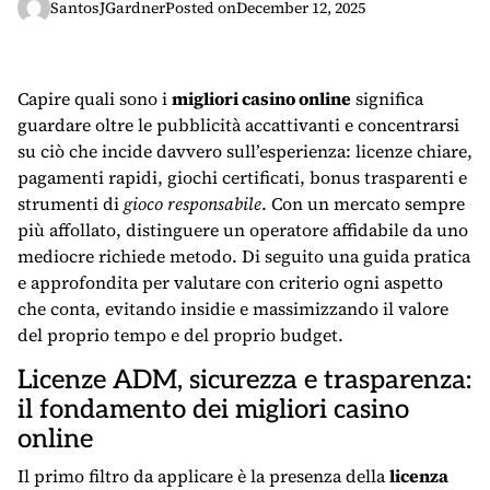
SantosJGardner
Posted on
December 12, 2025
Capire quali sono i
migliori casino online
significa
guardare oltre le pubblicità accattivanti e concentrarsi
su ciò che incide davvero sull’esperienza: licenze chiare,
pagamenti rapidi, giochi certificati, bonus trasparenti e
strumenti di
gioco responsabile
. Con un mercato sempre
più affollato, distinguere un operatore affidabile da uno
mediocre richiede metodo. Di seguito una guida pratica
e approfondita per valutare con criterio ogni aspetto
che conta, evitando insidie e massimizzando il valore
del proprio tempo e del proprio budget.
Licenze ADM, sicurezza e trasparenza:
il fondamento dei migliori casino
online
Il primo filtro da applicare è la presenza della
licenza