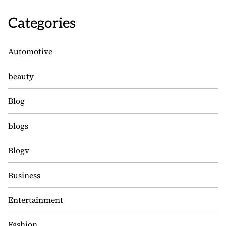
Categories
Automotive
beauty
Blog
blogs
Blogv
Business
Entertainment
Fashion