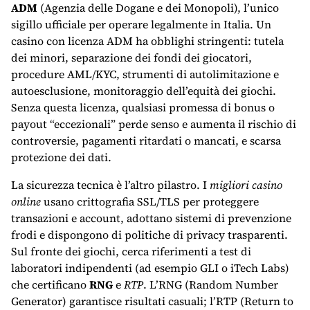
ADM
(Agenzia delle Dogane e dei Monopoli), l’unico
sigillo ufficiale per operare legalmente in Italia. Un
casino con licenza ADM ha obblighi stringenti: tutela
dei minori, separazione dei fondi dei giocatori,
procedure AML/KYC, strumenti di autolimitazione e
autoesclusione, monitoraggio dell’equità dei giochi.
Senza questa licenza, qualsiasi promessa di bonus o
payout “eccezionali” perde senso e aumenta il rischio di
controversie, pagamenti ritardati o mancati, e scarsa
protezione dei dati.
La sicurezza tecnica è l’altro pilastro. I
migliori casino
online
usano crittografia SSL/TLS per proteggere
transazioni e account, adottano sistemi di prevenzione
frodi e dispongono di politiche di privacy trasparenti.
Sul fronte dei giochi, cerca riferimenti a test di
laboratori indipendenti (ad esempio GLI o iTech Labs)
che certificano
RNG
e
RTP
. L’RNG (Random Number
Generator) garantisce risultati casuali; l’RTP (Return to