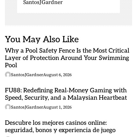
SantosJGardner
You May Also Like
Why a Pool Safety Fence Is the Most Critical
Layer of Protection Around Your Swimming
Pool
SantosJGardner
August 6, 2026
FU88: Redefining Real‑Money Gaming with
Speed, Security, and a Malaysian Heartbeat
SantosJGardner
August 1, 2026
Descubre los mejores casinos online:
seguridad, bonos y experiencia de juego