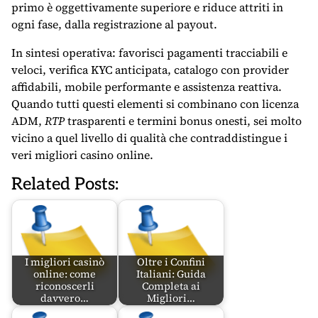
primo è oggettivamente superiore e riduce attriti in
ogni fase, dalla registrazione al payout.
In sintesi operativa: favorisci pagamenti tracciabili e
veloci, verifica KYC anticipata, catalogo con provider
affidabili, mobile performante e assistenza reattiva.
Quando tutti questi elementi si combinano con licenza
ADM,
RTP
trasparenti e termini bonus onesti, sei molto
vicino a quel livello di qualità che contraddistingue i
veri migliori casino online.
Related Posts:
I migliori casinò
Oltre i Confini
online: come
Italiani: Guida
riconoscerli
Completa ai
davvero…
Migliori…