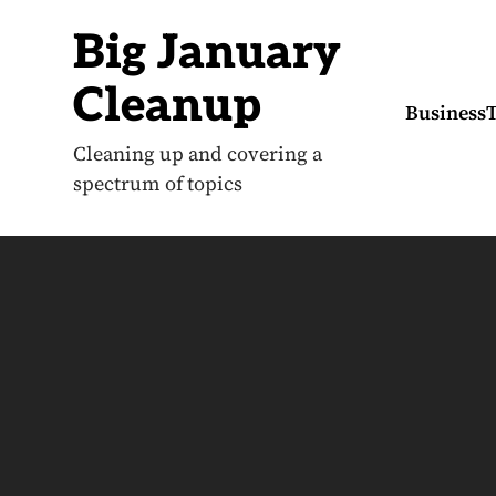
S
k
Big January
i
p
t
Cleanup
o
Business
c
o
Cleaning up and covering a
n
spectrum of topics
t
e
n
t