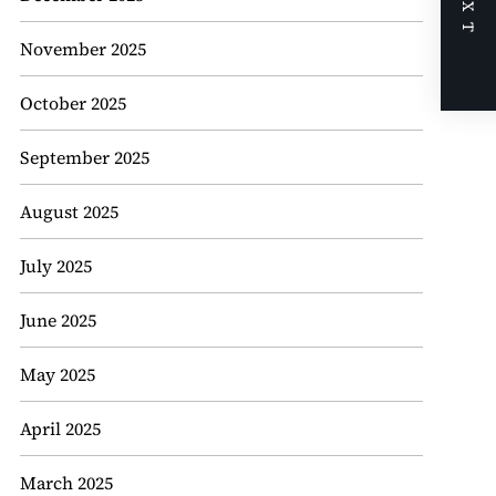
NEXT
November 2025
October 2025
September 2025
August 2025
July 2025
June 2025
May 2025
April 2025
March 2025