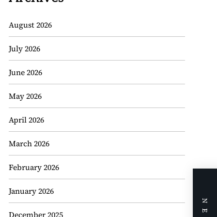
August 2026
July 2026
June 2026
May 2026
April 2026
March 2026
February 2026
January 2026
December 2025