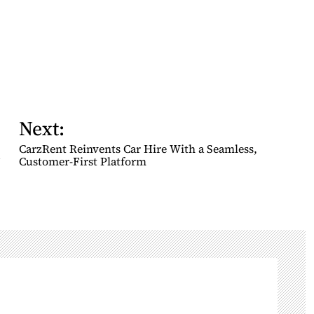
Next:
CarzRent Reinvents Car Hire With a Seamless,
d
Customer-First Platform