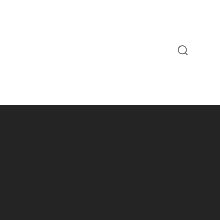
S
e
a
r
c
h