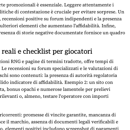
erte promozionali è essenziale. Leggere attentamente i
litiche di contestazione è cruciale per evitare sorprese. Un
e, recensioni positive su forum indipendenti e la presenza
ulteriori elementi che aumentano l'affidabilità. Infine,
presenza di storie negative documentate fornisce un quadro
reali e checklist per giocatori
ioni RNG e pagine di termini tradotte, offre tempi di
 Le recensioni su forum specializzati e le valutazioni di
schi sono contenuti: la presenza di autorità regolatoria
ido indicatore di affidabilità. Esempio 2: un sito con
uta, bonus opachi e numerose lamentele per prelievi
rilevanti o, almeno, testare l'operatore con importi
 ricorrenti: promesse di vincite garantite, mancanza di
sce il marchio, assenza di documenti legali verificabili e
rio, elementi positivi includono screenshot di pagamenti