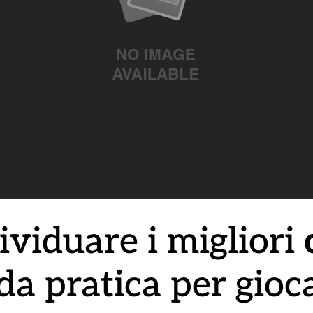
ividuare i migliori
ida pratica per gioc