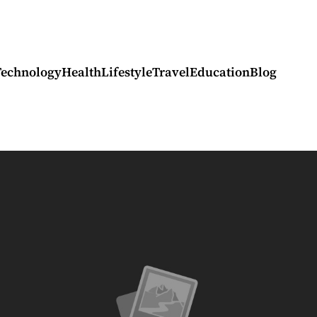
Technology
Health
Lifestyle
Travel
Education
Blog