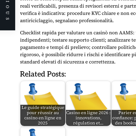
PREVIOUS
reali verificabili, presenza di revisori esterni e par
verifica è indicativa: procedure KYC chiare e non e
antiriciclaggio, segnalano professionalità.
Checklist rapida per valutare un casinò non AAMS: ve
indipendenti; testare supporto clienti; analizzare t
pagamento e tempi di prelievo; controllare politich
rigoroso, è possibile ridurre i rischi e identifica
standard elevati di sicurezza e correttezza.
Related Posts:
Le guide stratégique
pour réussir au
Casino en ligne 2026 :
Parier e
casino en ligne en
innovations,
confiance:
2025
régulation et…
des book