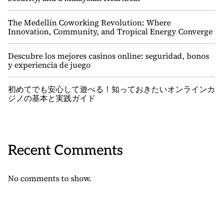
The Medellín Coworking Revolution: Where
Innovation, Community, and Tropical Energy Converge
Descubre los mejores casinos online: seguridad, bonos
y experiencia de juego
初めてでも安心して遊べる！知っておきたいオンラインカ
ジノの基本と実践ガイド
Recent Comments
No comments to show.