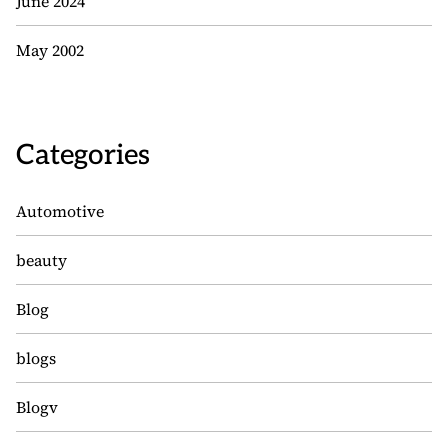
June 2024
May 2002
Categories
Automotive
beauty
Blog
blogs
Blogv