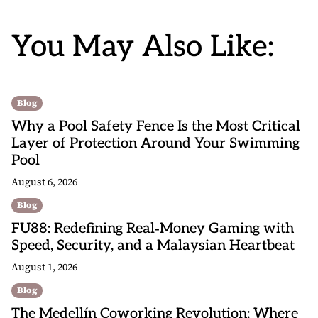
You May Also Like:
Blog
Why a Pool Safety Fence Is the Most Critical
Layer of Protection Around Your Swimming
Pool
August 6, 2026
Blog
FU88: Redefining Real‑Money Gaming with
Speed, Security, and a Malaysian Heartbeat
August 1, 2026
Blog
The Medellín Coworking Revolution: Where