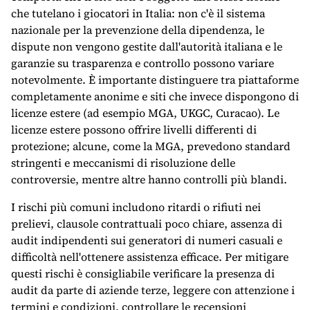
che tutelano i giocatori in Italia: non c'è il sistema
nazionale per la prevenzione della dipendenza, le
dispute non vengono gestite dall'autorità italiana e le
garanzie su trasparenza e controllo possono variare
notevolmente. È importante distinguere tra piattaforme
completamente anonime e siti che invece dispongono di
licenze estere (ad esempio MGA, UKGC, Curacao). Le
licenze estere possono offrire livelli differenti di
protezione; alcune, come la MGA, prevedono standard
stringenti e meccanismi di risoluzione delle
controversie, mentre altre hanno controlli più blandi.
I rischi più comuni includono ritardi o rifiuti nei
prelievi, clausole contrattuali poco chiare, assenza di
audit indipendenti sui generatori di numeri casuali e
difficoltà nell'ottenere assistenza efficace. Per mitigare
questi rischi è consigliabile verificare la presenza di
audit da parte di aziende terze, leggere con attenzione i
termini e condizioni, controllare le recensioni