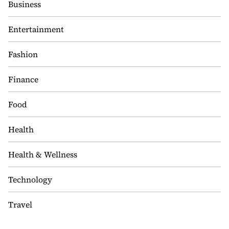
Business
Entertainment
Fashion
Finance
Food
Health
Health & Wellness
Technology
Travel