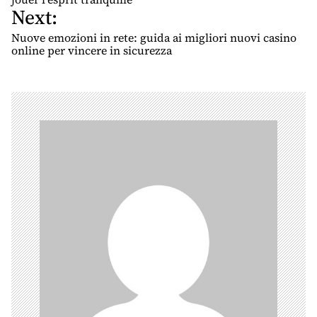
s
Next:
t
n
Nuove emozioni in rete: guida ai migliori nuovi casino
online per vincere in sicurezza
a
v
i
g
a
t
i
o
n