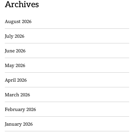
Archives
August 2026
July 2026
June 2026
May 2026
April 2026
March 2026
February 2026
January 2026