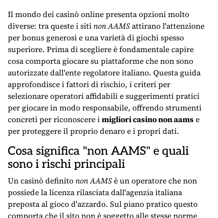
Il mondo dei casinò online presenta opzioni molto
diverse: tra queste i siti
non AAMS
attirano l'attenzione
per bonus generosi e una varietà di giochi spesso
superiore. Prima di scegliere è fondamentale capire
cosa comporta giocare su piattaforme che non sono
autorizzate dall'ente regolatore italiano. Questa guida
approfondisce i fattori di rischio, i criteri per
selezionare operatori affidabili e suggerimenti pratici
per giocare in modo responsabile, offrendo strumenti
concreti per riconoscere i
migliori casino non aams
e
per proteggere il proprio denaro e i propri dati.
Cosa significa "non AAMS" e quali
sono i rischi principali
Un casinò definito
non AAMS
è un operatore che non
possiede la licenza rilasciata dall'agenzia italiana
preposta al gioco d'azzardo. Sul piano pratico questo
comporta che il sito non è soggetto alle stesse norme