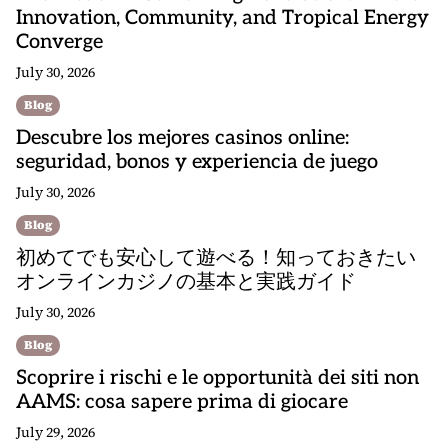
Innovation, Community, and Tropical Energy
Converge
July 30, 2026
Blog
Descubre los mejores casinos online:
seguridad, bonos y experiencia de juego
July 30, 2026
Blog
初めてでも安心して遊べる！知っておきたい
オンラインカジノの基本と実践ガイド
July 30, 2026
Blog
Scoprire i rischi e le opportunità dei siti non
AAMS: cosa sapere prima di giocare
July 29, 2026