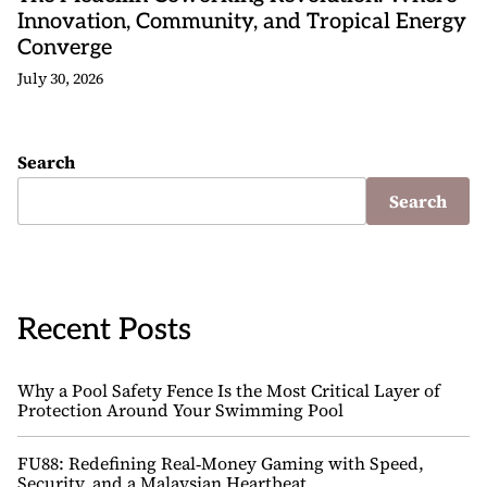
Innovation, Community, and Tropical Energy
Converge
July 30, 2026
Search
Search
Recent Posts
Why a Pool Safety Fence Is the Most Critical Layer of
Protection Around Your Swimming Pool
FU88: Redefining Real‑Money Gaming with Speed,
Security, and a Malaysian Heartbeat