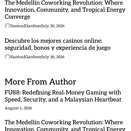
The Medellín Coworking Revolution: Where
Innovation, Community, and Tropical Energy
Converge
SantosJGardner
July 30, 2026
Descubre los mejores casinos online:
seguridad, bonos y experiencia de juego
SantosJGardner
July 30, 2026
More From Author
FU88: Redefining Real‑Money Gaming with
Speed, Security, and a Malaysian Heartbeat
August 1, 2026
The Medellín Coworking Revolution: Where
Innovation, Community, and Tropical Energy