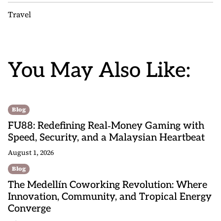
Travel
You May Also Like:
Blog
FU88: Redefining Real‑Money Gaming with
Speed, Security, and a Malaysian Heartbeat
August 1, 2026
Blog
The Medellín Coworking Revolution: Where
Innovation, Community, and Tropical Energy
Converge