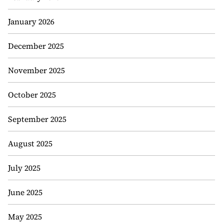
January 2026
December 2025
November 2025
October 2025
September 2025
August 2025
July 2025
June 2025
May 2025