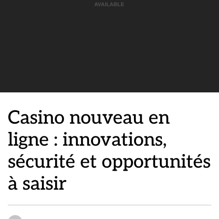
Casino nouveau en
ligne : innovations,
sécurité et opportunités
à saisir