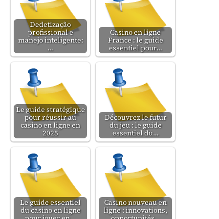
Dedetização
profissional e
Casino en ligne
manejo inteligente:
France : le guide
…
essentiel pour…
Le guide stratégique
pour réussir au
Découvrez le futur
casino en ligne en
du jeu : le guide
2025
essentiel du…
Le guide essentiel
Casino nouveau en
du casino en ligne
ligne : innovations,
pour jouer en…
opportunités…