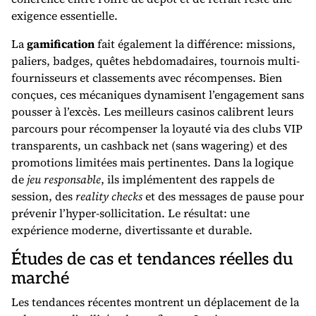
exigence essentielle.
La
gamification
fait également la différence: missions,
paliers, badges, quêtes hebdomadaires, tournois multi-
fournisseurs et classements avec récompenses. Bien
conçues, ces mécaniques dynamisent l’engagement sans
pousser à l’excès. Les meilleurs casinos calibrent leurs
parcours pour récompenser la loyauté via des clubs VIP
transparents, un cashback net (sans wagering) et des
promotions limitées mais pertinentes. Dans la logique
de
jeu responsable
, ils implémentent des rappels de
session, des
reality checks
et des messages de pause pour
prévenir l’hyper-sollicitation. Le résultat: une
expérience moderne, divertissante et durable.
Études de cas et tendances réelles du
marché
Les tendances récentes montrent un déplacement de la