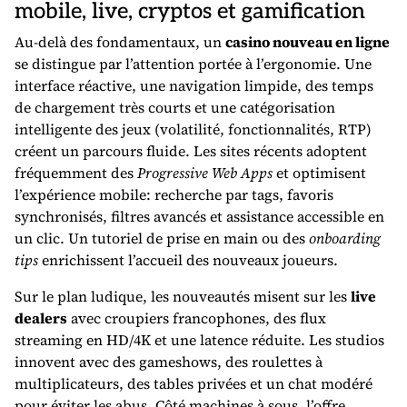
mobile, live, cryptos et gamification
Au-delà des fondamentaux, un
casino nouveau en ligne
se distingue par l’attention portée à l’ergonomie. Une
interface réactive, une navigation limpide, des temps
de chargement très courts et une catégorisation
intelligente des jeux (volatilité, fonctionnalités, RTP)
créent un parcours fluide. Les sites récents adoptent
fréquemment des
Progressive Web Apps
et optimisent
l’expérience mobile: recherche par tags, favoris
synchronisés, filtres avancés et assistance accessible en
un clic. Un tutoriel de prise en main ou des
onboarding
tips
enrichissent l’accueil des nouveaux joueurs.
Sur le plan ludique, les nouveautés misent sur les
live
dealers
avec croupiers francophones, des flux
streaming en HD/4K et une latence réduite. Les studios
innovent avec des gameshows, des roulettes à
multiplicateurs, des tables privées et un chat modéré
pour éviter les abus. Côté machines à sous, l’offre