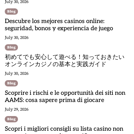
July 30, 2026
Blog
Descubre los mejores casinos online:
seguridad, bonos y experiencia de juego
July 30, 2026
Blog
初めてでも安心して遊べる！知っておきたい
オンラインカジノの基本と実践ガイド
July 30, 2026
Blog
Scoprire i rischi e le opportunità dei siti non
AAMS: cosa sapere prima di giocare
July 29, 2026
Blog
Scopri i migliori consigli su lista casino non