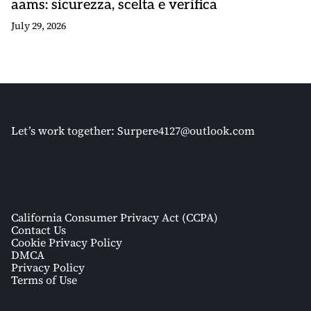
aams: sicurezza, scelta e verifica
July 29, 2026
Let’s work together:
Surpere4127@outlook.com
California Consumer Privacy Act (CCPA)
Contact Us
Cookie Privacy Policy
DMCA
Privacy Policy
Terms of Use