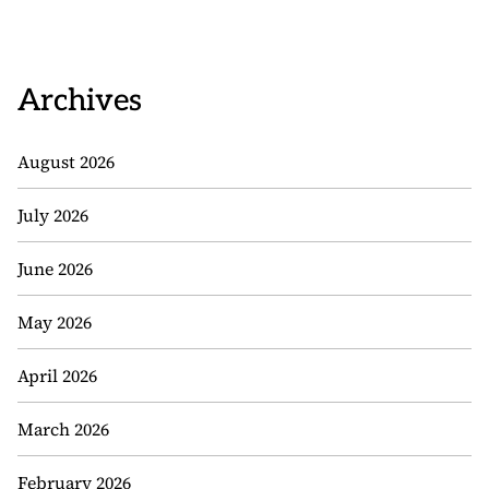
Archives
August 2026
July 2026
June 2026
May 2026
April 2026
March 2026
February 2026