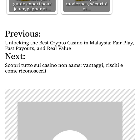
guide expert pour
modernes, sécurité
jouer, gagner et…
et…
Previous:
P
o
Unlocking the Best Crypto Casino in Malaysia: Fair Play,
s
Fast Payouts, and Real Value
Next:
t
n
Scopri tutto sui casino non aams: vantaggi, rischi e
come riconoscerli
a
v
i
g
a
t
i
o