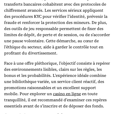
transferts bancaires cohabitent avec des protocoles de
chiffrement avancés. Les services sérieux appliquent
des procédures KYC pour vérifier l’identité, prévenir la
fraude et renforcer la protection des mineurs. De plus,
des outils de jeu responsable permettent de fixer des
limites de dépôt, de perte et de session, ou de s’accorder
une pause volontaire. Cette démarche, au cœur de
l’éthique du secteur, aide à garder le contrôle tout en
profitant du divertissement.
Face à une offre pléthorique, l’objectif consiste à repérer
des environnements lisibles, clairs sur les règles, les
bonus et les probabilités. L’expérience idéale combine
une bibliothèque variée, un service client réactif, des
promotions raisonnables et un excellent support
mobile. Pour explorer un
casino en ligne
en toute
tranquillité, il est recommandé d’examiner ces repères
essentiels avant de s’inscrire et de déposer des fonds.