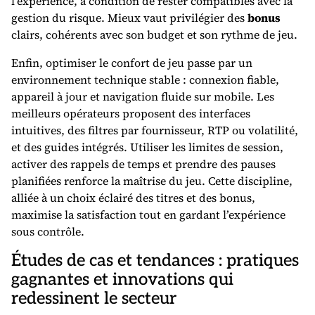
l’expérience, à condition de rester compatibles avec la
gestion du risque. Mieux vaut privilégier des
bonus
clairs, cohérents avec son budget et son rythme de jeu.
Enfin, optimiser le confort de jeu passe par un
environnement technique stable : connexion fiable,
appareil à jour et navigation fluide sur mobile. Les
meilleurs opérateurs proposent des interfaces
intuitives, des filtres par fournisseur, RTP ou volatilité,
et des guides intégrés. Utiliser les limites de session,
activer des rappels de temps et prendre des pauses
planifiées renforce la maîtrise du jeu. Cette discipline,
alliée à un choix éclairé des titres et des bonus,
maximise la satisfaction tout en gardant l’expérience
sous contrôle.
Études de cas et tendances : pratiques
gagnantes et innovations qui
redessinent le secteur