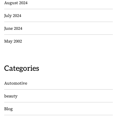
August 2024
July 2024
June 2024
May 2002
Categories
Automotive
beauty
Blog