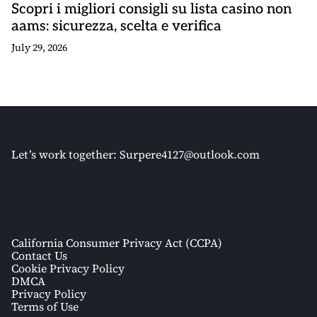
Scopri i migliori consigli su lista casino non
aams: sicurezza, scelta e verifica
July 29, 2026
Let’s work together:
Surpere4127@outlook.com
California Consumer Privacy Act (CCPA)
Contact Us
Cookie Privacy Policy
DMCA
Privacy Policy
Terms of Use