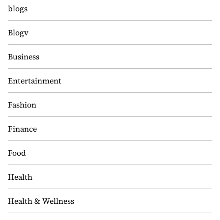
blogs
Blogv
Business
Entertainment
Fashion
Finance
Food
Health
Health & Wellness