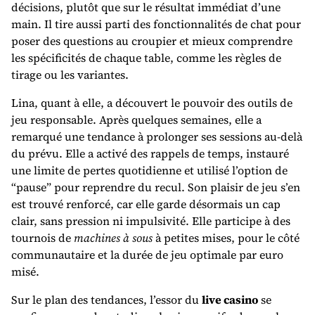
décisions, plutôt que sur le résultat immédiat d’une
main. Il tire aussi parti des fonctionnalités de chat pour
poser des questions au croupier et mieux comprendre
les spécificités de chaque table, comme les règles de
tirage ou les variantes.
Lina, quant à elle, a découvert le pouvoir des outils de
jeu responsable. Après quelques semaines, elle a
remarqué une tendance à prolonger ses sessions au-delà
du prévu. Elle a activé des rappels de temps, instauré
une limite de pertes quotidienne et utilisé l’option de
“pause” pour reprendre du recul. Son plaisir de jeu s’en
est trouvé renforcé, car elle garde désormais un cap
clair, sans pression ni impulsivité. Elle participe à des
tournois de
machines à sous
à petites mises, pour le côté
communautaire et la durée de jeu optimale par euro
misé.
Sur le plan des tendances, l’essor du
live casino
se