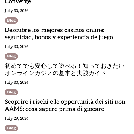
Converge
July 30, 2026
Blog
Descubre los mejores casinos online:
seguridad, bonos y experiencia de juego
July 30, 2026
Blog
初めてでも安心して遊べる！知っておきたい
オンラインカジノの基本と実践ガイド
July 30, 2026
Blog
Scoprire i rischi e le opportunità dei siti non
AAMS: cosa sapere prima di giocare
July 29, 2026
Blog