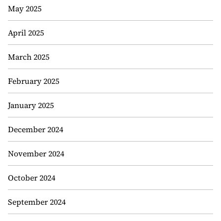
May 2025
April 2025
March 2025
February 2025
January 2025
December 2024
November 2024
October 2024
September 2024