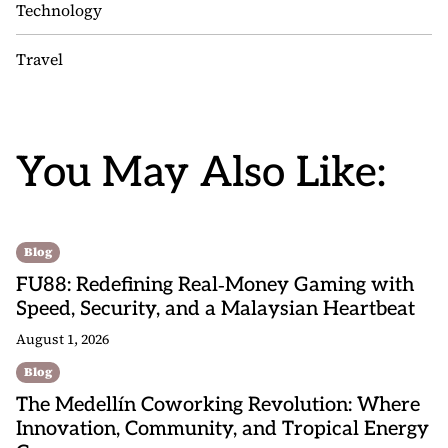
Technology
Travel
You May Also Like:
Blog
FU88: Redefining Real‑Money Gaming with
Speed, Security, and a Malaysian Heartbeat
August 1, 2026
Blog
The Medellín Coworking Revolution: Where
Innovation, Community, and Tropical Energy