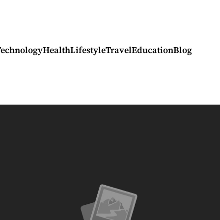
Technology
Health
Lifestyle
Travel
Education
Blog