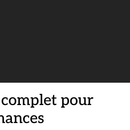
e complet pour
chances