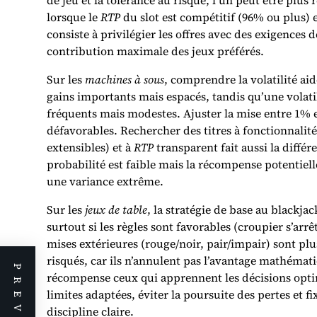
de jeu et la tolérance au risque, l’un peut être plus 
lorsque le
RTP
du slot est compétitif (96% ou plus) e
consiste à privilégier les offres avec des exigences
contribution maximale des jeux préférés.
Sur les
machines à sous
, comprendre la volatilité aide
gains importants mais espacés, tandis qu’une volatil
fréquents mais modestes. Ajuster la mise entre 1% e
défavorables. Rechercher des titres à fonctionnalité
extensibles) et à
RTP
transparent fait aussi la différ
probabilité est faible mais la récompense potentiel
une variance extrême.
Sur les
jeux de table
, la stratégie de base au blackja
surtout si les règles sont favorables (croupier s’arrêt
mises extérieures (rouge/noir, pair/impair) sont p
risqués, car ils n’annulent pas l’avantage mathémati
récompense ceux qui apprennent les décisions optim
limites adaptées, éviter la poursuite des pertes et f
discipline claire.