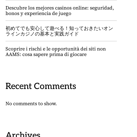
Descubre los mejores casinos online: seguridad,
bonos y experiencia de juego
初めてでも安心して遊べる！知っておきたいオン
ラインカジノの基本と実践ガイド
Scoprire i rischi e le opportunità dei siti non
AAMS: cosa sapere prima di giocare
Recent Comments
No comments to show.
Archives