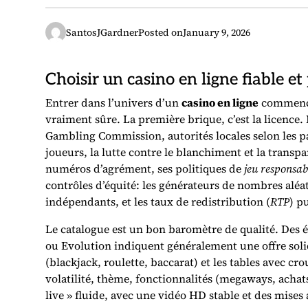
SantosJGardner
Posted on
January 9, 2026
Choisir un casino en ligne fiable e
Entrer dans l’univers d’un
casino en ligne
commence 
vraiment sûre. La première brique, c’est la licenc
Gambling Commission, autorités locales selon les pa
joueurs, la lutte contre le blanchiment et la transp
numéros d’agrément, ses politiques de
jeu responsab
contrôles d’équité: les générateurs de nombres aléat
indépendants, et les taux de redistribution (
RTP
) p
Le catalogue est un bon baromètre de qualité. Des
ou Evolution indiquent généralement une offre solid
(blackjack, roulette, baccarat) et les tables avec cr
volatilité, thème, fonctionnalités (megaways, achats
live » fluide, avec une vidéo HD stable et des mises