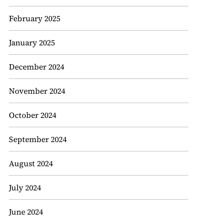
February 2025
January 2025
December 2024
November 2024
October 2024
September 2024
August 2024
July 2024
June 2024