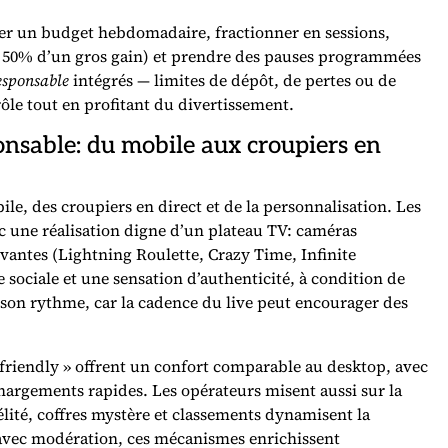
Fixer un budget hebdomadaire, fractionner en sessions,
ser 50% d’un gros gain) et prendre des pauses programmées
esponsable
intégrés — limites de dépôt, de pertes ou de
rôle tout en profitant du divertissement.
onsable: du mobile aux croupiers en
ile, des croupiers en direct et de la personnalisation. Les
ec une réalisation digne d’un plateau TV: caméras
novantes (Lightning Roulette, Crazy Time, Infinite
 sociale et une sensation d’authenticité, à condition de
 son rythme, car la cadence du live peut encourager des
riendly » offrent un confort comparable au desktop, avec
 chargements rapides. Les opérateurs misent aussi sur la
élité, coffres mystère et classements dynamisent la
 avec modération, ces mécanismes enrichissent