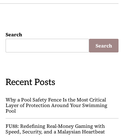
Search
Search
Recent Posts
Why a Pool Safety Fence Is the Most Critical
Layer of Protection Around Your Swimming
Pool
FU88: Redefining Real‑Money Gaming with
Speed, Security, and a Malaysian Heartbeat