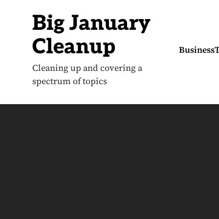
S
k
Big January
i
p
t
Cleanup
o
Business
c
o
Cleaning up and covering a
n
spectrum of topics
t
e
n
t