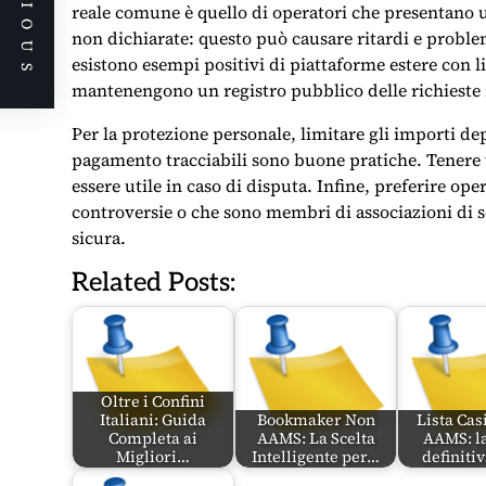
PREVIOUS
reale comune è quello di operatori che presentano un
non dichiarate: questo può causare ritardi e problem
esistono esempi positivi di piattaforme estere con 
mantenengono un registro pubblico delle richieste r
Per la protezione personale, limitare gli importi dep
pagamento tracciabili sono buone pratiche. Tenere 
essere utile in caso di disputa. Infine, preferire ope
controversie o che sono membri di associazioni di s
sicura.
Related Posts:
Oltre i Confini
Italiani: Guida
Bookmaker Non
Lista Ca
Completa ai
AAMS: La Scelta
AAMS: l
Migliori…
Intelligente per…
definiti