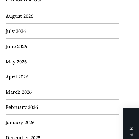
August 2026
July 2026
June 2026
May 2026
April 2026
March 2026
February 2026
January 2026
December 2025