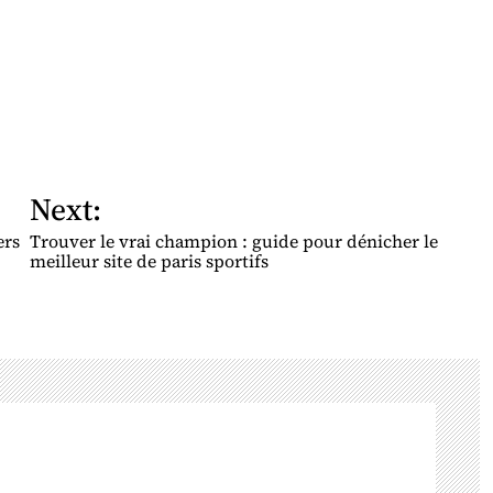
Next:
ers
Trouver le vrai champion : guide pour dénicher le
meilleur site de paris sportifs