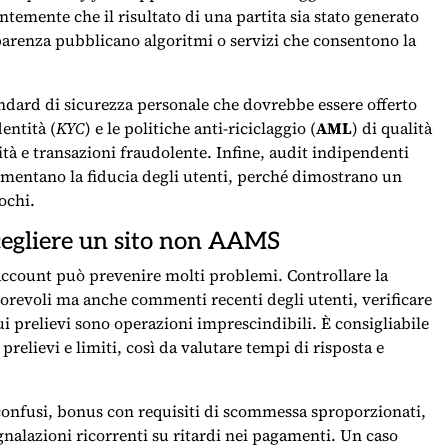
temente che il risultato di una partita sia stato generato
parenza pubblicano algoritmi o servizi che consentono la
ndard di sicurezza personale che dovrebbe essere offerto
entità (
KYC
) e le politiche anti-riciclaggio (
AML
) di qualità
tità e transazioni fraudolente. Infine, audit indipendenti
aumentano la fiducia degli utenti, perché dimostrano un
ochi.
 scegliere un sito non AAMS
account può prevenire molti problemi. Controllare la
autorevoli ma anche commenti recenti degli utenti, verificare
ui prelievi sono operazioni imprescindibili. È consigliabile
prelievi e limiti, così da valutare tempi di risposta e
o confusi, bonus con requisiti di scommessa sproporzionati,
egnalazioni ricorrenti su ritardi nei pagamenti. Un caso