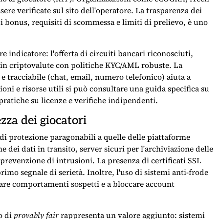
ere verificate sul sito dell'operatore. La trasparenza dei
di bonus, requisiti di scommessa e limiti di prelievo, è uno
 indicatore: l'offerta di circuiti bancari riconosciuti,
ni in criptovalute con politiche KYC/AML robuste. La
 e tracciabile (chat, email, numero telefonico) aiuta a
ni e risorse utili si può consultare una guida specifica su
pratiche su licenze e verifiche indipendenti.
zza dei giocatori
i protezione paragonabili a quelle delle piattaforme
 dei dati in transito, server sicuri per l'archiviazione delle
 prevenzione di intrusioni. La presenza di certificati SSL
primo segnale di serietà. Inoltre, l'uso di sistemi anti-frode
uare comportamenti sospetti e a bloccare account
o di
provably fair
rappresenta un valore aggiunto: sistemi